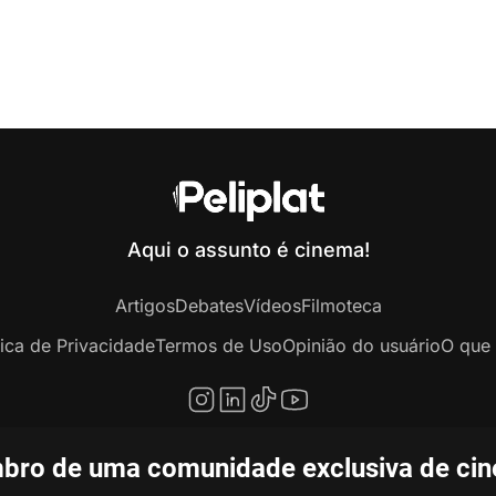
Aqui o assunto é cinema!
Artigos
Debates
Vídeos
Filmoteca
tica de Privacidade
Termos de Uso
Opinião do usuário
O que 
bro de uma comunidade exclusiva de ciné
opyright © 2020-2026 Peliplat Technology Co., Ltd. Todos os direitos reservado