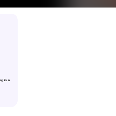
g in a