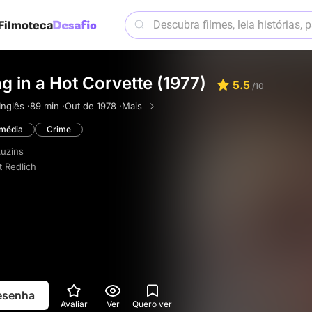
Filmoteca
ng in a Hot Corvette (1977)
5.5
/10
Inglês ·
89 min ·
Out de 1978 ·
Mais
média
Crime
Auzins
t Redlich
resenha
Avaliar
Ver
Quero ver