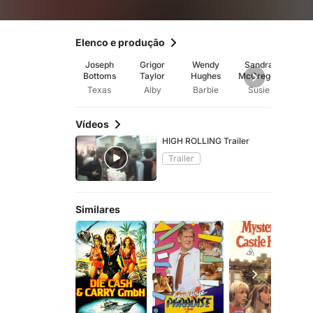
Elenco e produção
Joseph
Grigor
Wendy
Sandra
Jo
Bottoms
Taylor
Hughes
McGregor
Cla
Texas
Alby
Barbie
Susie
Arn
Vídeos
HIGH ROLLING Trailer
Trailer
Similares