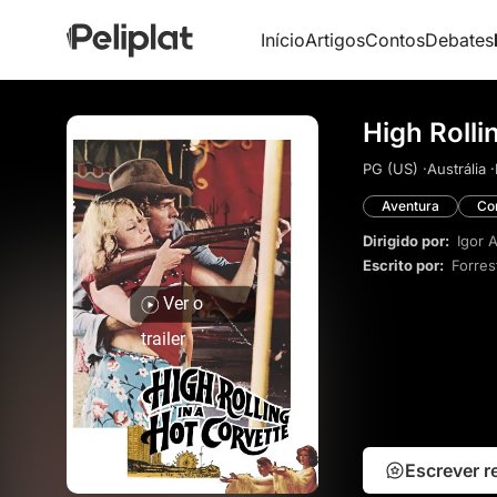
Início
Artigos
Contos
Debates
High Rolli
PG (US) ·
Austrália ·
Aventura
Co
Dirigido por:
Igor 
Escrito por:
Forres
Ver o
trailer
Escrever 