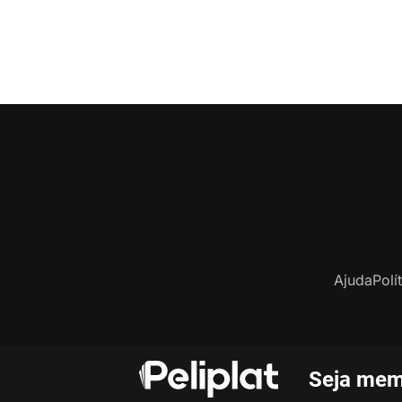
Ajuda
Polí
Seja mem
C