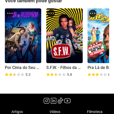
Você também pode gostar
Por Cima do Seu Cadáver
S.F.W. - Filhos da Violência
Pra Lá de Bag
5.3
5.8
6.6
Artigos
Vídeos
Filmoteca