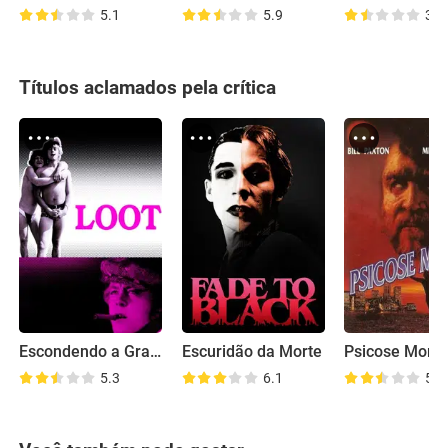
5.1
5.9
3.6
Títulos aclamados pela crítica
Escondendo a Grana
Escuridão da Morte
Psicose Morta
5.3
6.1
5.8