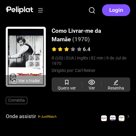
Login
Como Livrar-me da
Mamãe
(1970)
6.4
R (US) |
EUA |
Inglês |
82 min |
9 de Jul de
1970
Dirigido por:
Carl Reiner
Ver o trailer
Quero ver
Ver
Resenha
Comédia
Onde assistir