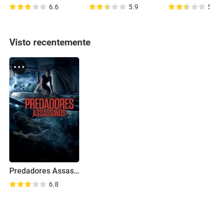
6.6
5.9
5.9
Visto recentemente
Predadores Assassinos
6.8