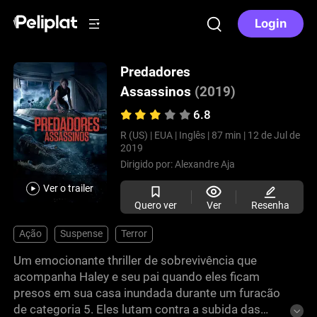
Login
Predadores
Assassinos
(2019)
6.8
R (US) |
EUA |
Inglês |
87 min |
12 de Jul de
2019
Dirigido por:
Alexandre Aja
Ver o trailer
Quero ver
Ver
Resenha
Ação
Suspense
Terror
Um emocionante thriller de sobrevivência que
acompanha Haley e seu pai quando eles ficam
presos em sua casa inundada durante um furacão
de categoria 5. Eles lutam contra a subida das