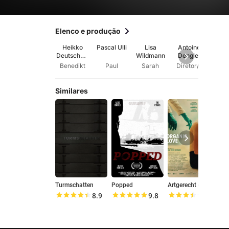
Elenco e produção
Heikko
Pascal Ulli
Lisa
Antoine
Regina
Deutschma
Wildmann
Dengler
nn
Benedikt
Paul
Sarah
Diretor/a
Aut
Similares
Turmschatten
Popped
Artgerecht (Organic Love)
H
8.9
9.8
7.0