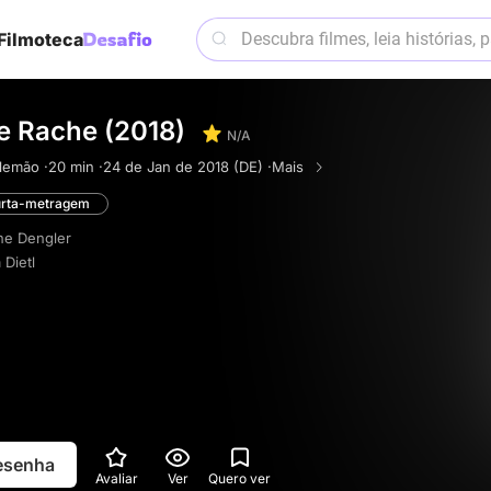
Filmoteca
ie Rache (2018)
N/A
lemão ·
20 min ·
24 de Jan de 2018 (DE) ·
Mais
rta-metragem
ne Dengler
 Dietl
resenha
Avaliar
Ver
Quero ver