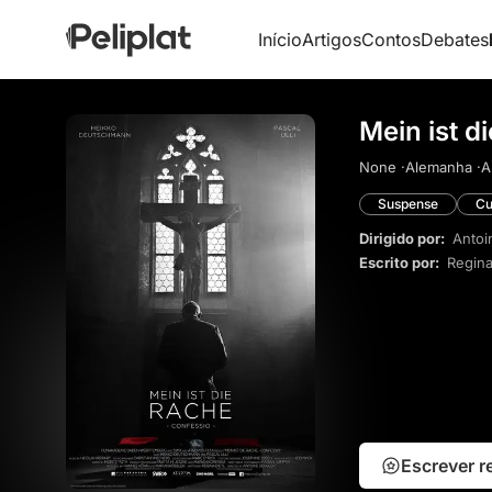
Início
Artigos
Contos
Debates
Mein ist d
None ·
Alemanha ·
A
Suspense
Cu
Dirigido por:
Antoi
Escrito por:
Regina
Escrever 