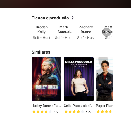
Elenco e produção
Broden
Mark
Zachary
Matt
Je
Kelly
Samual
Ruane
Stewart
Per
Bonanno
Self - Host
Self - Host
Self - Host
Self
Se
Similares
Harley Breen: Flat Out
Celia Pacquola: I'm As Surprised As You Are
Paper Planes
7.2
7.6
7.2