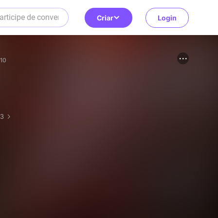
Criar
Login
10
 3