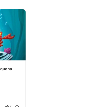
equena
5