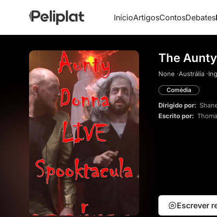
Início
Artigos
Contos
Debates
The Aunty
None ·
Austrália ·
Ing
Comédia
Dirigido por:
Shan
Escrito por:
Thoma
Escrever 