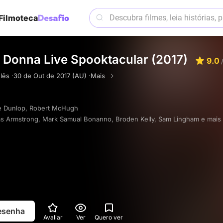
Filmoteca
 Donna Live Spooktacular (2017)
9.0
/
lês ·
30 de Out de 2017 (AU) ·
Mais
e Dunlop
,
Robert McHugh
s Armstrong
,
Mark Samual Bonanno
,
Broden Kelly
,
Sam Lingham
e mais
resenha
Avaliar
Ver
Quero ver