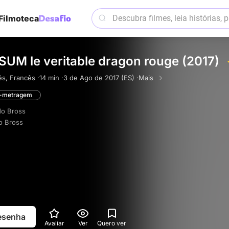
Filmoteca
SUM le veritable dragon rouge (2017)
ês, Francês ·
14 min ·
3 de Ago de 2017 (ES) ·
Mais
a-metragem
do Bross
o Bross
resenha
Avaliar
Ver
Quero ver