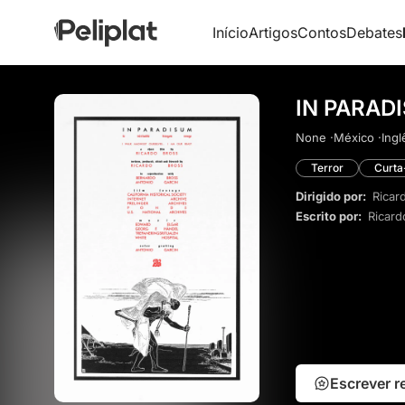
Início
Artigos
Contos
Debates
IN PARADI
None ·
México ·
Ingl
Terror
Curt
Dirigido por:
Ricar
Escrito por:
Ricard
Escrever 