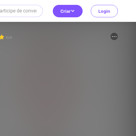
Criar
Login
N/A