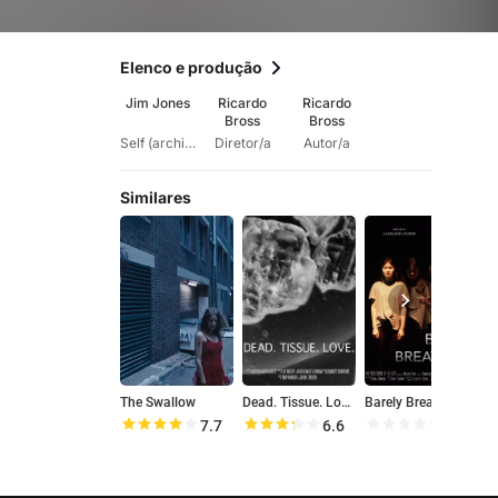
Elenco e produção
Jim Jones
Ricardo
Ricardo
Bross
Bross
Self (archiveFootage)
Diretor/a
Autor/a
Similares
The Swallow
Dead. Tissue. Love.
Barely Breathing
7.7
6.6
0.0