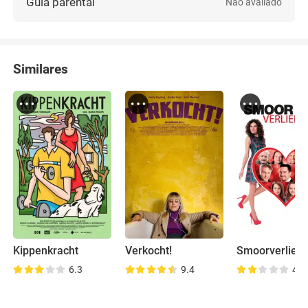
Guia parental
Não avaliado
Similares
Kippenkracht
Verkocht!
Smoorverliefd
6.3
9.4
4.9