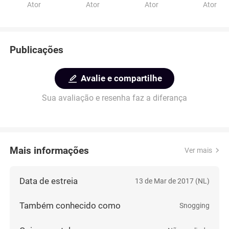
Ator
Ator
Ator
Ator
Publicações
Avalie e compartilhe
Sua avaliação e resenha faz a diferança
Mais informações
Ver mais
Data de estreia
13 de Mar de 2017 (NL)
Também conhecido como
Snogging