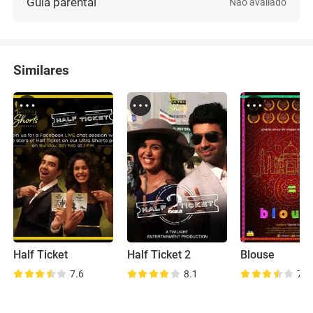
Guia parental
Não avaliado
Similares
Half Ticket
Half Ticket 2
Blouse
7.6
8.1
7.3