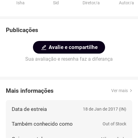
Isha
Sid
Diretor/a
Autor/a
Publicações
Avalie e compartilhe
Sua avaliação e resenha faz a diferança
Mais informações
Ver mais
Data de estreia
18 de Jan de 2017 (IN)
Também conhecido como
Out of Stock