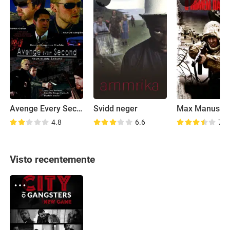
Avenge Every Second
Svidd neger
4.8
6.6
7.3
Visto recentemente