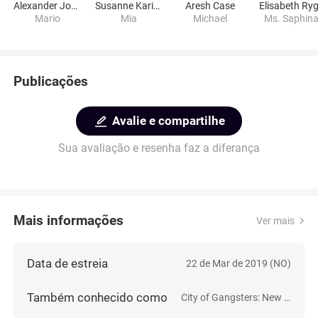
Alexander John Lucas Olafsen
Susanne Karin Moe
Aresh Case
Elisabeth Ry
Mario
Mia
Michael
Ms. Saphin
Publicações
Avalie e compartilhe
Sua avaliação e resenha faz a diferança
Mais informações
Ver mais
Data de estreia
22 de Mar de 2019 (NO)
Também conhecido como
City of Gangsters: New Game