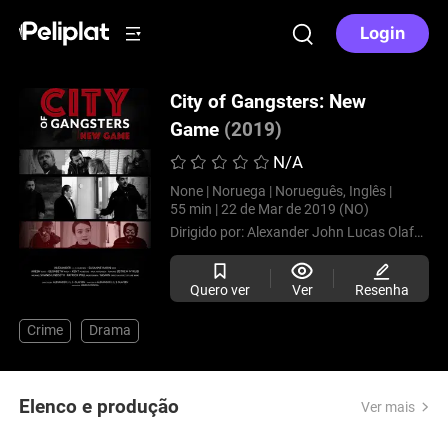
Login
City of Gangsters: New
Game
(2019)
N/A
None |
Noruega |
Norueguês, Inglês |
55 min |
22 de Mar de 2019 (NO)
Dirigido por:
Alexander John Lucas Olafsen
Quero ver
Ver
Resenha
Crime
Drama
Elenco e produção
Ver mais