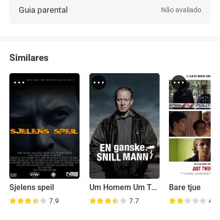
Guia parental
Não avaliado
Similares
Sjelens speil
Um Homem Um Tanto Gentil
Bare tjue
7.9
7.7
4.5