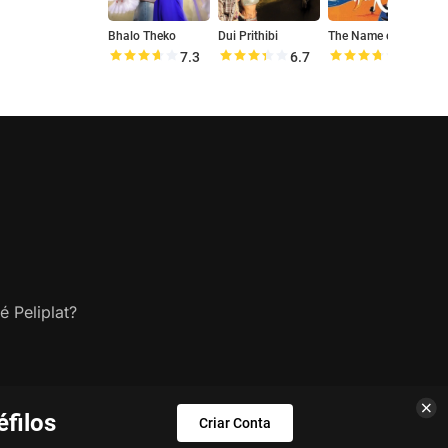
Bhalo Theko
Dui Prithibi
The Name of a River
K
7.3
6.7
7.4
é Peliplat?
filos
Criar Conta
s.