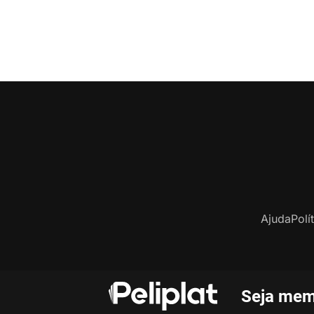
Ajuda
Polí
Seja mem
C