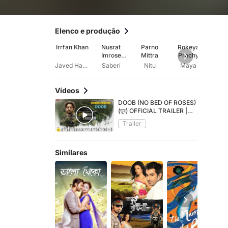
Elenco e produção
Irrfan Khan
Nusrat
Parno
Rokeya
Na
Imrose
Mittra
Prachy
Chow
Tisha
Javed Hasan
Saberi
Nitu
Maya
Vídeos
DOOB (NO BED OF ROSES)
(ডুব) OFFICIAL TRAILER |
IRRFAN | TISHA | PARNO |
Trailer
BENGALI MOVIE 2017
Similares