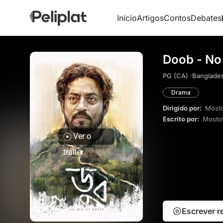
Início
Artigos
Contos
Debates
Doob - No
PG (CA) ·
Banglades
Drama
Dirigido por:
Mosto
Escrito por:
Mostof
Ver o
trailer
Escrever 