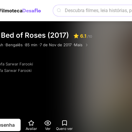
Filmoteca
 Bed of Roses (2017)
6.1
/10
h ·
Bengalês ·
85 min ·
7 de Nov de 2017 ·
Mais
fa Sarwar Farooki
a Sarwar Farooki
resenha
Avaliar
Ver
Quero ver