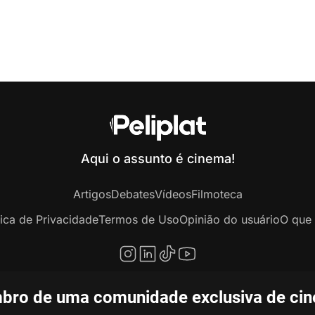
Aqui o assunto é cinema!
Artigos
Debates
Vídeos
Filmoteca
tica de Privacidade
Termos de Uso
Opinião do usuário
O que 
bro de uma comunidade exclusiva de ciné
opyright © 2020-2026 Peliplat Technology Co., Ltd. Todos os direitos reservado