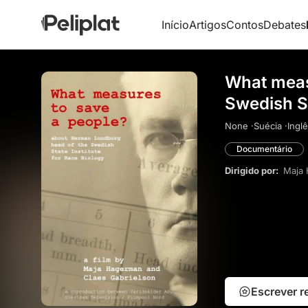
Início
Artigos
Contos
Debates
What meas
Swedish St
None ·
Suécia ·
Inglê
Documentário
Dirigido por:
Maja
Escrever 