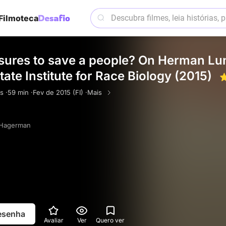
Filmoteca
ures to save a people? On Herman Lun
ate Institute for Race Biology (2015)
s ·
59 min ·
Fev de 2015 (FI) ·
Mais
 Hagerman
resenha
Avaliar
Ver
Quero ver