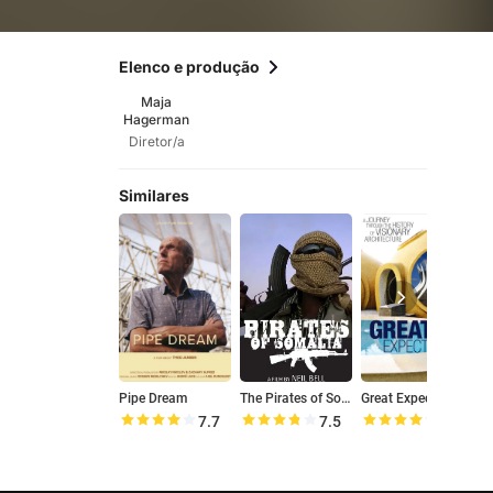
Elenco e produção
Maja
Hagerman
Diretor/a
Similares
Pipe Dream
The Pirates of Somalia: The Untold Story
Great Expectations
R
7.7
7.5
7.8