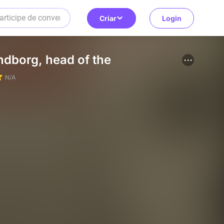
Criar
Login
dborg, head of the
N/A