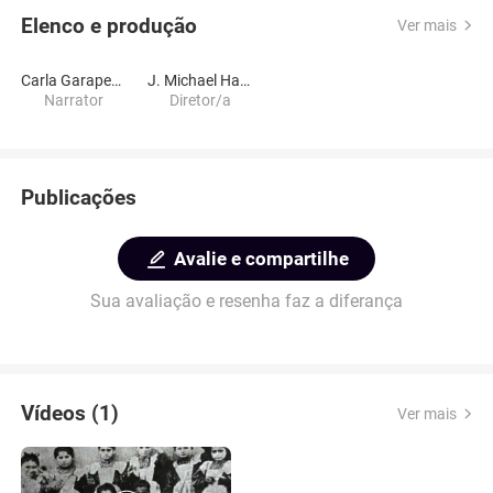
Elenco e produção
Ver mais
Carla Garapedian
J. Michael Hagopian
Narrator
Diretor/a
Publicações
Avalie e compartilhe
Sua avaliação e resenha faz a diferança
Vídeos (1)
Ver mais