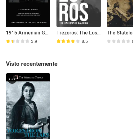
1915 Armenian Genocide
Trezoros: The Lost Jews of Kastoria
3.9
8.5
0.0
Visto recentemente