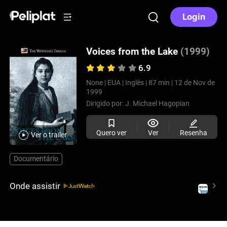
Login
Voices from the Lake
(1999)
6.9
None |
EUA |
Inglês |
87 min |
12 de Nov de
1999
Dirigido por:
J. Michael Hagopian
Quero ver
Ver
Resenha
Ver o trailer
Documentário
Onde assistir