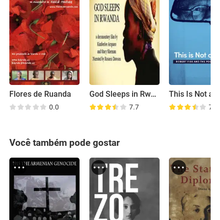
Flores de Ruanda
God Sleeps in Rwanda
This Is Not a 
0.0
7.7
7.6
Você também pode gostar