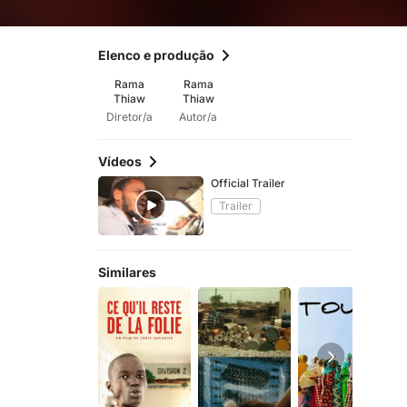
Elenco e produção
Rama
Rama
Thiaw
Thiaw
Diretor/a
Autor/a
Vídeos
Official Trailer
Trailer
Similares