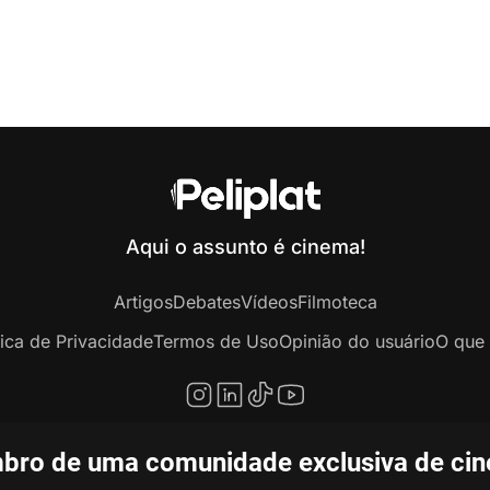
Aqui o assunto é cinema!
Artigos
Debates
Vídeos
Filmoteca
tica de Privacidade
Termos de Uso
Opinião do usuário
O que 
bro de uma comunidade exclusiva de ciné
opyright © 2020-2026 Peliplat Technology Co., Ltd. Todos os direitos reservado