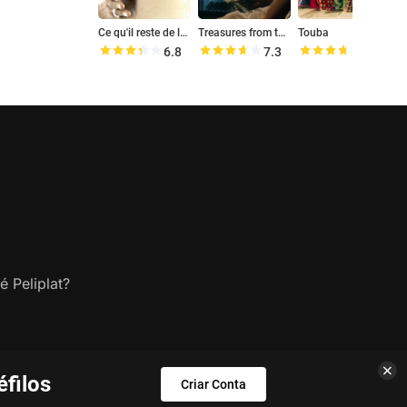
Ce qu'il reste de la folie
Treasures from the Trash
Touba
6.8
7.3
7.4
é Peliplat?
filos
Criar Conta
s.