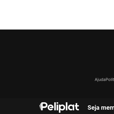
Ajuda
Polí
Seja mem
C