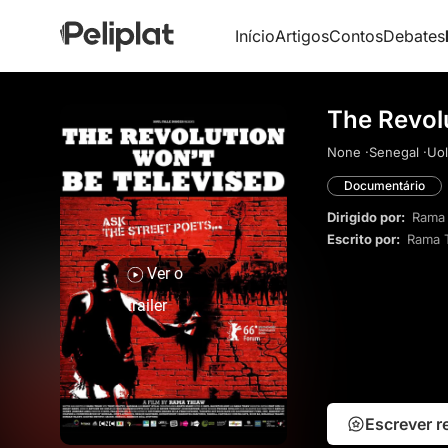
Início
Artigos
Contos
Debates
The Revolu
None ·
Senegal ·
Uol
Documentário
Dirigido por:
Rama
Escrito por:
Rama 
Ver o
trailer
Escrever 