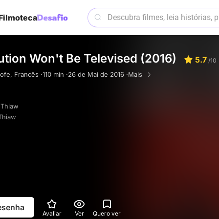
Filmoteca
tion Won't Be Televised (2016)
5.7
/10
ofe, Francês ·
110 min ·
26 de Mai de 2016 ·
Mais
 Thiaw
Thiaw
resenha
Avaliar
Ver
Quero ver