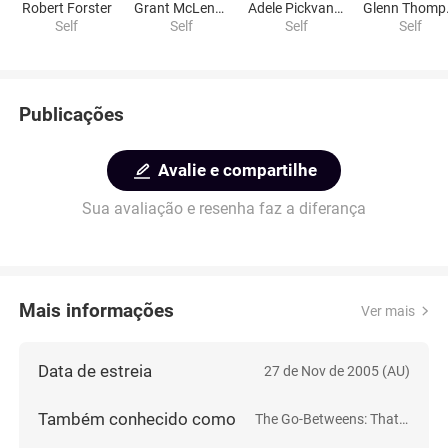
Robert Forster
Grant McLennan
Adele Pickvance
Gl
Self
Self
Self
Self
Publicações
Avalie e compartilhe
Sua avaliação e resenha faz a diferança
Mais informações
Ver mais
Data de estreia
27 de Nov de 2005 (AU)
Também conhecido como
The Go-Betweens: That Striped Sunlight Sound