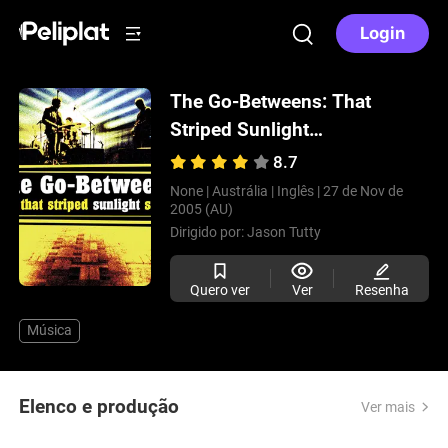
Login
The Go-Betweens: That
Striped Sunlight
Sound
(2005)
8.7
None |
Austrália |
Inglês |
27 de Nov de
2005 (AU)
Dirigido por:
Jason Tutty
Quero ver
Ver
Resenha
Música
Elenco e produção
Ver mais