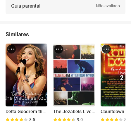
Guia parental
Não avaliado
Similares
Delta Goodrem the Visualise Tour
The Jezabels Live at the Hordern
8.5
9.0
8.9