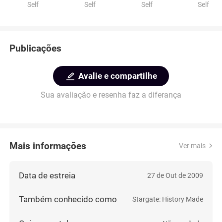
Self
Self
Self
Self
Publicações
Avalie e compartilhe
Sua avaliação e resenha faz a diferança
Mais informações
Ver mais
Data de estreia
27 de Out de 2009
Também conhecido como
Stargate: History Made