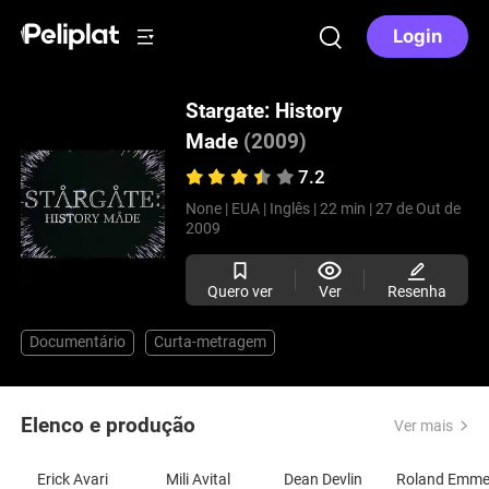
Login
Stargate: History
Made
(2009)
7.2
None |
EUA |
Inglês |
22 min |
27 de Out de
2009
Quero ver
Ver
Resenha
Documentário
Curta-metragem
Elenco e produção
Ver mais
Erick Avari
Mili Avital
Dean Devlin