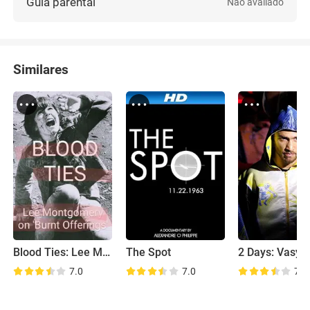
Guia parental
Não avaliado
Similares
Blood Ties: Lee Montgomery on 'Burnt Offerings'
The Spot
7.0
7.0
7.0