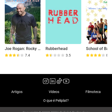
Joe Rogan: Rocky Mountain High
Rubberhead
School of Ball
7.4
3.5
8.5
Artigos
Vídeos
Filmoteca
O que é Peliplat?