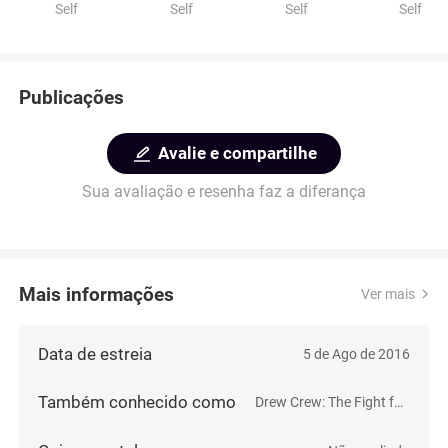
Self
Self
Self
Self
Publicações
Avalie e compartilhe
Sua avaliação e resenha faz a diferança
Mais informações
Ver mais
Data de estreia
5 de Ago de 2016
Também conhecido como
Drew Crew: The Fight for Sioux Falls