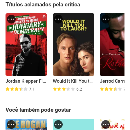
Títulos aclamados pela crítica
Jordan Klepper Fingers the Globe: Hungary for Democracy
Would It Kill You to Laugh?
7.1
6.2
7.9
Você também pode gostar