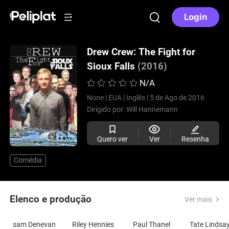
Login
Drew Crew: The Fight for
Sioux Falls
(2016)
N/A
None |
EUA |
Inglês |
5 de Ago de 2016
Dirigido por:
Will Hannemann
Quero ver
Ver
Resenha
Comédia
Elenco e produção
Ver mais
sam Denevan
Riley Hennies
Paul Thanel
Tate Lindsa