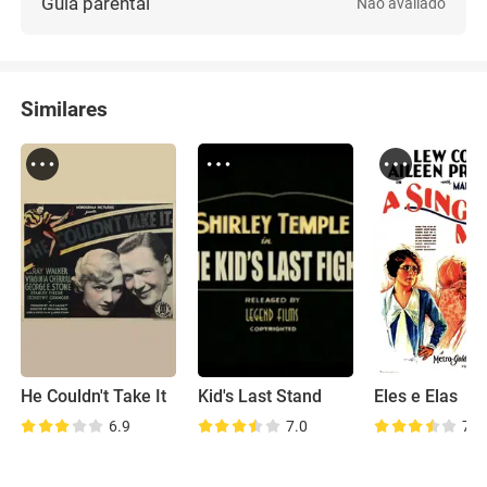
Guia parental
Não avaliado
Similares
He Couldn't Take It
Kid's Last Stand
Eles e Elas
6.9
7.0
7.2