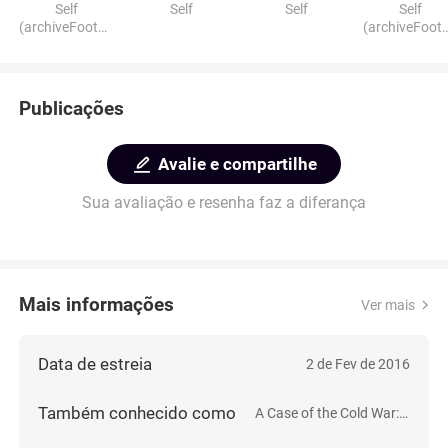
Self
Self
Self
Self
(archiveFootag
(archiveFoot
e)
e)
Publicações
Avalie e compartilhe
Sua avaliação e resenha faz a diferança
Mais informações
Ver mais
Data de estreia
2 de Fev de 2016
Também conhecido como
A Case of the Cold War: Bridge of Spies