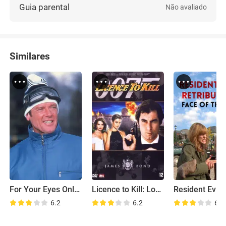
Guia parental
Não avaliado
Similares
For Your Eyes Only: Bond in Cortina
Licence to Kill: Location Scouting with Peter Lamont
6.2
6.2
6.2