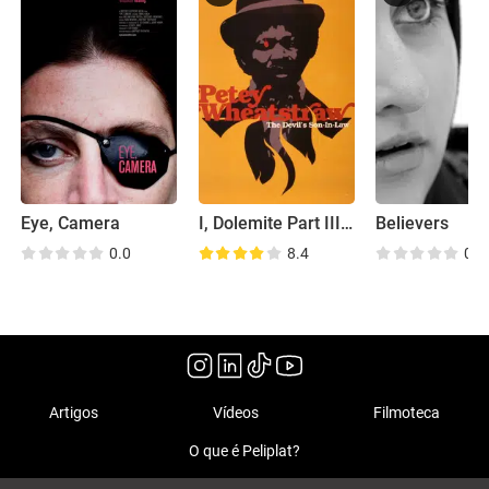
Eye, Camera
I, Dolemite Part III: Petey Wheatstraw
Believers
0.0
8.4
0.0
Artigos
Vídeos
Filmoteca
O que é Peliplat?