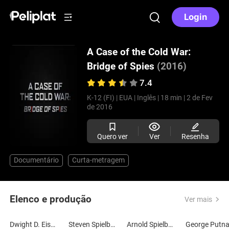
Login
A Case of the Cold War:
Bridge of Spies
(2016)
7.4
K-12 (FI) |
EUA |
Inglês |
18 min |
2 de Fev
de 2016
Quero ver
Ver
Resenha
Documentário
Curta-metragem
Elenco e produção
Ver mais
Dwight D. Eisenhower
Steven Spielberg
Arnold Spielberg