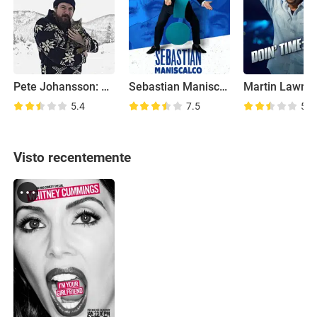
Pete Johansson: You Might also Enjoy Pete Johansson
Sebastian Maniscalco: Why Would You Do That?
5.4
7.5
5.3
Visto recentemente