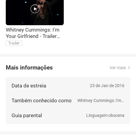
Whitney Cummings: I'm
Your Girlfriend - Trailer
(HBO)
Trailer
Mais informações
Ver mais
Data de estreia
23 de Jan de 2016
Também conhecido como
Whitney Cummings: I'm Your Girlfriend
Guia parental
Linguagem obscena