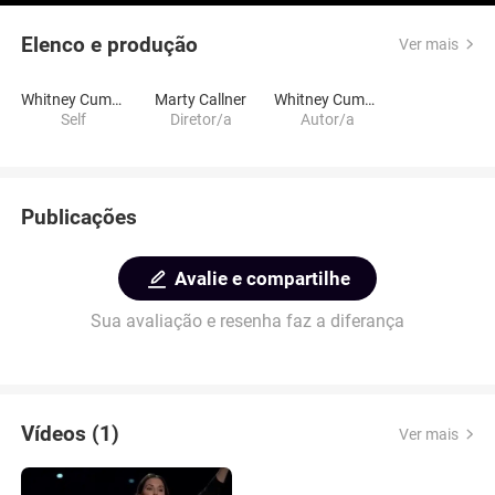
Elenco e produção
Ver mais
Whitney Cummings
Marty Callner
Whitney Cummings
Self
Diretor/a
Autor/a
Publicações
Avalie e compartilhe
Sua avaliação e resenha faz a diferança
Vídeos (1)
Ver mais