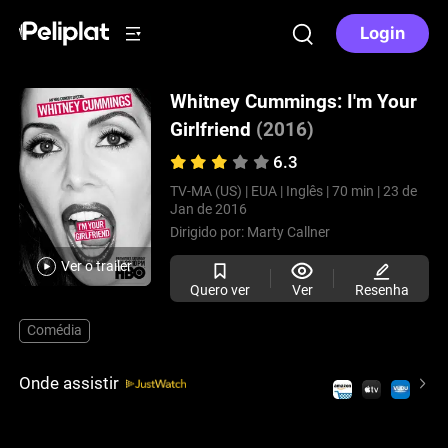
Login
Whitney Cummings: I'm Your
Girlfriend
(2016)
6.3
TV-MA (US) |
EUA |
Inglês |
70 min |
23 de
Jan de 2016
Dirigido por:
Marty Callner
Ver o trailer
Quero ver
Ver
Resenha
Comédia
Onde assistir