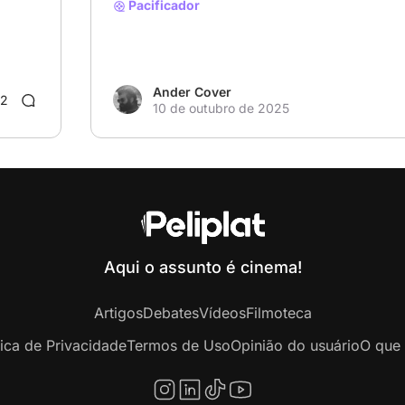
Pacificador
Ander Cover
2
10 de outubro de 2025
Aqui o assunto é cinema!
Artigos
Debates
Vídeos
Filmoteca
tica de Privacidade
Termos de Uso
Opinião do usuário
O que 