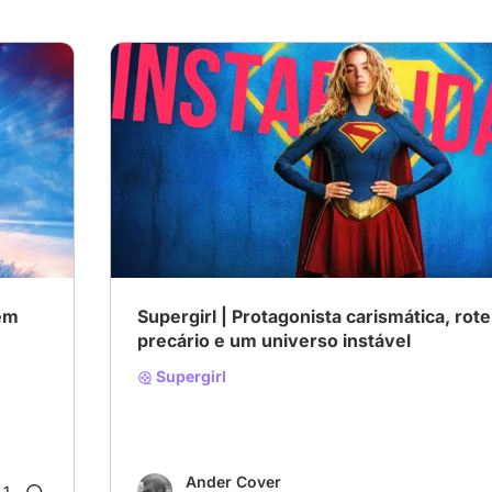
em
Supergirl | Protagonista carismática, rote
precário e um universo instável
Supergirl
Ander Cover
1