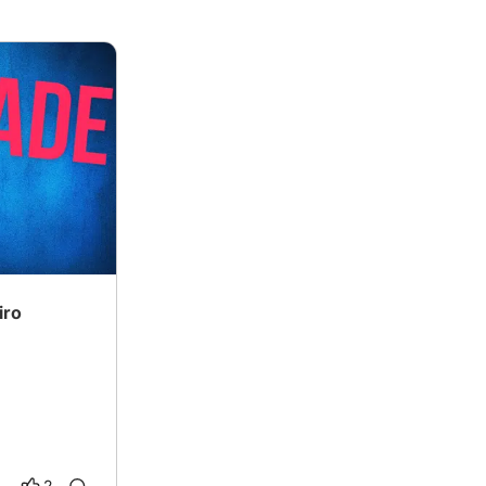
iro
2