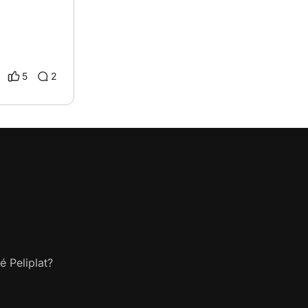
5
2
é Peliplat?