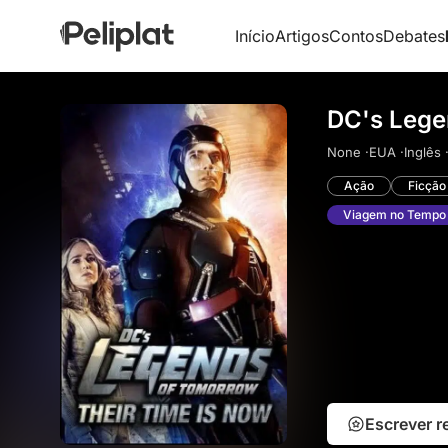
Início
Artigos
Contos
Debates
DC's Lege
None ·
EUA ·
Inglês 
Ação
Ficção 
Viagem no Tempo
Escrever 