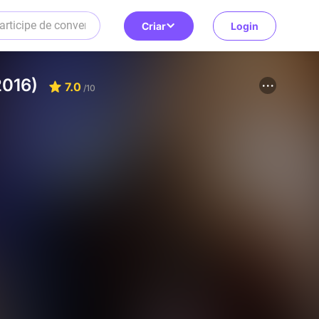
Criar
Login
2016)
7.0
/10