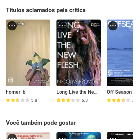
Títulos aclamados pela crítica
homer_b
Long Live the New Flesh
Off Season
5.8
6.3
7.6
Você também pode gostar