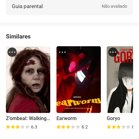
Guia parental
Não avaliado
Similares
Z'ombeal: Walking Dead Skin Care
Earworm
Goryo
6.3
6.2
6.4