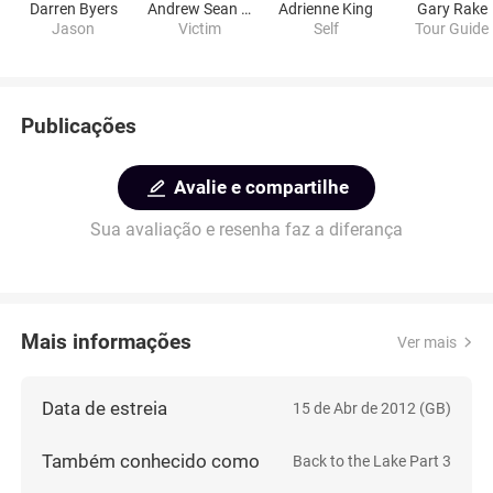
Darren Byers
Andrew Sean Eltham-Byers
Adrienne King
Gary Rake
Jason
Victim
Self
Tour Guide
Publicações
Avalie e compartilhe
Sua avaliação e resenha faz a diferança
Mais informações
Ver mais
Data de estreia
15 de Abr de 2012 (GB)
Também conhecido como
Back to the Lake Part 3