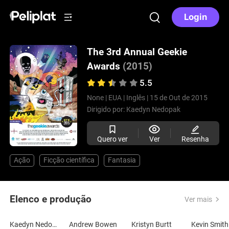
Login
The 3rd Annual Geekie
Awards
(2015)
5.5
None |
EUA |
Inglês |
15 de Out de 2015
Dirigido por:
Kaedyn Nedopak
Quero ver
Ver
Resenha
Ação
Ficção científica
Fantasia
Elenco e produção
Ver mais
Kaedyn Nedopak
Andrew Bowen
Kristyn Burtt
Kevin Smith