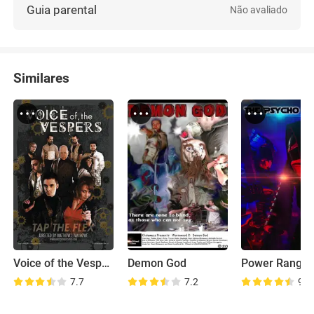
Guia parental
Não avaliado
Similares
Voice of the Vespers
Demon God
7.7
7.2
9.5