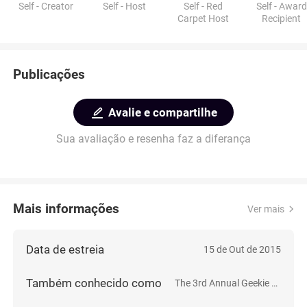
Self - Creator
Self - Host
Self - Red
Self - Award
Carpet Host
Recipient
Publicações
Avalie e compartilhe
Sua avaliação e resenha faz a diferança
Mais informações
Ver mais
Data de estreia
15 de Out de 2015
Também conhecido como
The 3rd Annual Geekie Awards