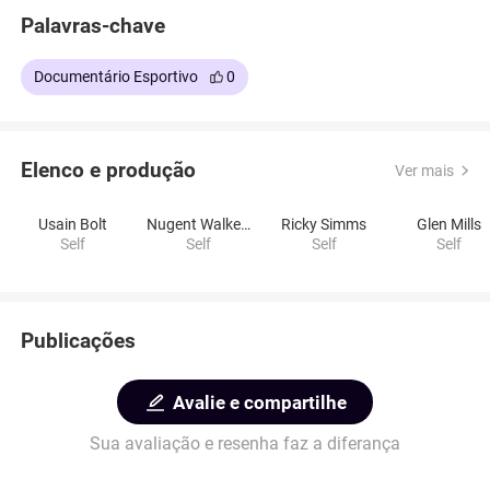
Palavras-chave
Documentário Esportivo
0
Elenco e produção
Ver mais
Usain Bolt
Nugent Walker Jr.
Ricky Simms
Glen Mills
Self
Self
Self
Self
Publicações
Avalie e compartilhe
Sua avaliação e resenha faz a diferança