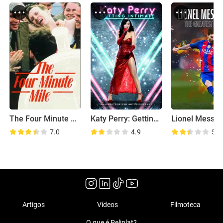
The Four Minute Mile
Katy Perry: Getting Intimate
7.0
4.9
5.5
Artigos
Vídeos
Filmoteca
O que é Peliplat?