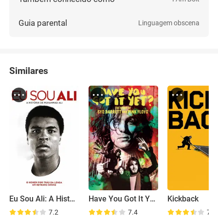
Guia parental
Linguagem obscena
Similares
Eu Sou Ali: A História de Muhammad Ali
Have You Got It Yet? The Story of Syd Barrett and Pink Floyd
Kickback
7.2
7.4
7.2