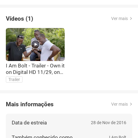
Vídeos (1)
Ver mais
I Am Bolt - Trailer - Own it
on Digital HD 11/29, on
DVD 12/6
Trailer
Mais informações
Ver mais
Data de estreia
28 de Nov de 2016
Também conhecido como
I Am Bolt