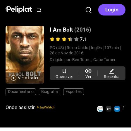
Login
I Am Bolt
(2016)
7.1
PG (US) |
Reino Unido |
Inglês |
107 min |
28 de Nov de 2016
Dirigido por:
Ben Turner,
Gabe Turner
Quero ver
Ver
Resenha
Ver o trailer
Documentário
Biografia
Esportes
Onde assistir