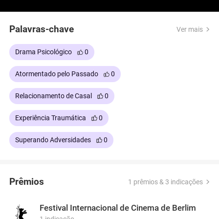
lidar de forma diferente, enfrentando lembranças,
medos e a busca por cura após aquela noite
devastadora.
Palavras-chave
Ver mais
Drama Psicológico
0
Atormentado pelo Passado
0
Relacionamento de Casal
0
Experiência Traumática
0
Superando Adversidades
0
Prêmios
1 prêmios & 3 indicações
Festival Internacional de Cinema de Berlim