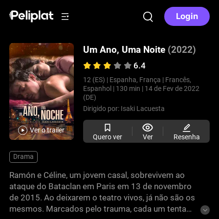
Login
Um Ano, Uma Noite
(2022)
6.4
12 (ES) |
Espanha, França |
Francês,
Espanhol |
130 min |
14 de Fev de 2022
(DE)
Dirigido por:
Isaki Lacuesta
Ver o trailer
Quero ver
Ver
Resenha
Drama
Ramón e Céline, um jovem casal, sobrevivem ao
ataque do Bataclan em Paris em 13 de novembro
de 2015. Ao deixarem o teatro vivos, já não são os
mesmos. Marcados pelo trauma, cada um tenta