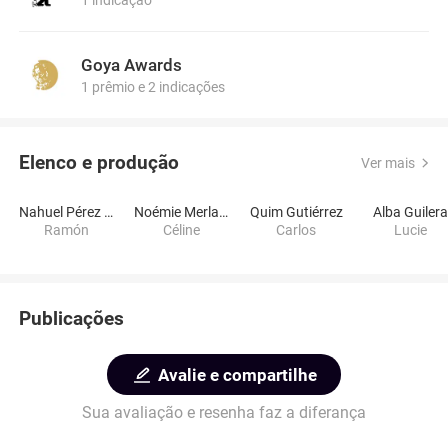
1 indicação
Goya Awards
1 prêmio e 2 indicações
Elenco e produção
Ver mais
Nahuel Pérez Biscayart
Noémie Merlant
Quim Gutiérrez
Alba Guiler
Ramón
Céline
Carlos
Lucie
Publicações
Avalie e compartilhe
Sua avaliação e resenha faz a diferança