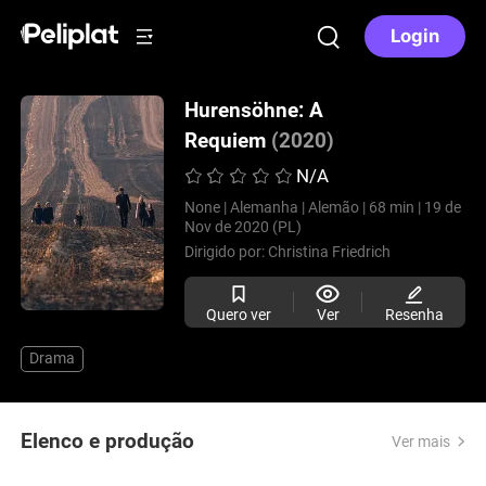
Login
Hurensöhne: A
Requiem
(2020)
N/A
None |
Alemanha |
Alemão |
68 min |
19 de
Nov de 2020 (PL)
Dirigido por:
Christina Friedrich
Quero ver
Ver
Resenha
Drama
Elenco e produção
Ver mais