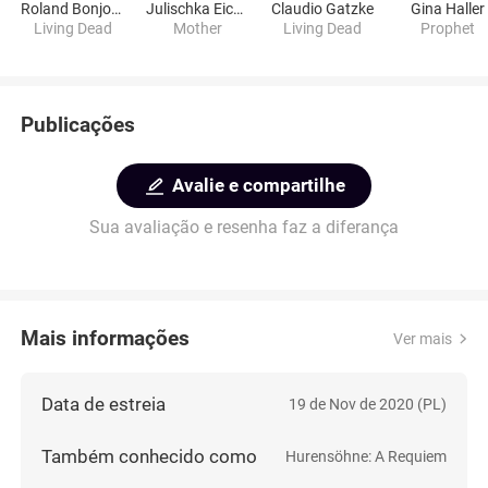
Roland Bonjour
Julischka Eichel
Claudio Gatzke
Gina Haller
Living Dead
Mother
Living Dead
Prophet
Publicações
Avalie e compartilhe
Sua avaliação e resenha faz a diferança
Mais informações
Ver mais
Data de estreia
19 de Nov de 2020 (PL)
Também conhecido como
Hurensöhne: A Requiem