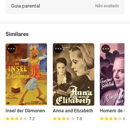
Guia parental
Não avaliado
Similares
Insel der Dämonen
Anna and Elizabeth
Homem de Co
7.2
7.0
8.7