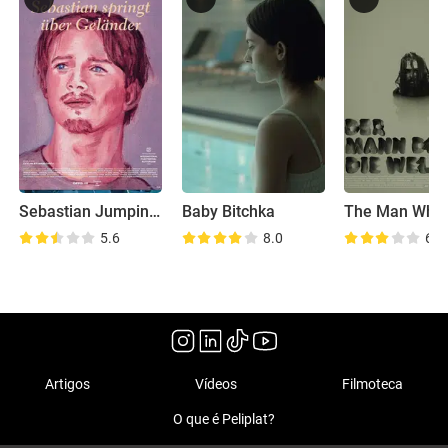
Sebastian Jumping Fences
Baby Bitchka
5.6
8.0
6.4
Artigos
Vídeos
Filmoteca
O que é Peliplat?