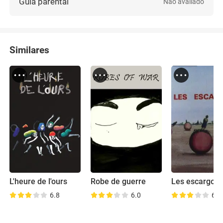
Guia parental
Não avaliado
Similares
L'heure de l'ours
Robe de guerre
Les escargots
6.8
6.0
6.9