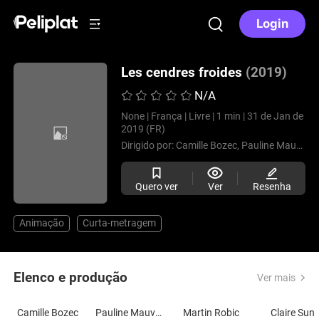
Login
Les cendres froides
(2019)
N/A
None |
França |
Livre |
1 min |
31 de Jan de
2019 (FR)
Dirigido por:
Camille Bozec,
Pauline Mauviere,
Quero ver
Ver
Resenha
Animação
Curta-metragem
Elenco e produção
Ver mais
Camille Bozec
Pauline Mauviere
Martin Robic
Claire Sun