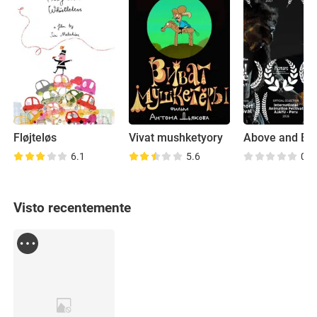
Fløjteløs
Vivat mushketyory
Above and Be
6.1
5.6
0.0
Visto recentemente