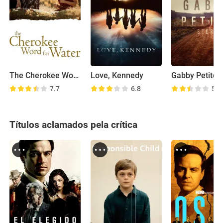
The Cherokee Word for Water
Love, Kennedy
Gabby Petito
7.7
6.8
5.5
Títulos aclamados pela crítica