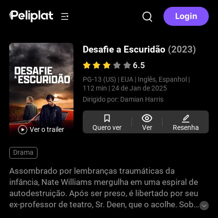
Login
Desafie a Escuridão
(2023)
6.5
PG-13 (US) |
EUA |
Inglês, Espanhol |
112 min |
24 de Jan de 2025
Dirigido por:
Damian Harris
Quero ver
Ver
Resenha
Ver o trailer
Drama
Assombrado por lembranças traumáticas da
infância, Nate Williams mergulha em uma espiral de
autodestruição. Após ser preso, é libertado por seu
ex-professor de teatro, Sr. Deen, que o acolhe. Sob
seus cuidados, Nate precisa encarar a dor do