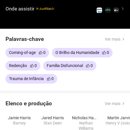
passado, enfrentando memórias que ainda
Onde assistir
ameaçam sua estabilidade e seu futuro.
Palavras-chave
Ver mais
Coming-of-age
0
O Brilho da Humanidade
0
Redenção
0
Família Disfuncional
0
Trauma de Infância
0
Elenco e produção
Ver mais
Jamie Harris
Jared Harris
Nicholas Hamilton
Martin Jarvi
Barney
Stan Deen
Nathan
Henry V (voic
Williams