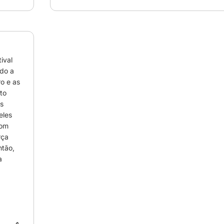
val 
o a 
o e as 
o 
 
les 
om 
ça 
tão, 
 