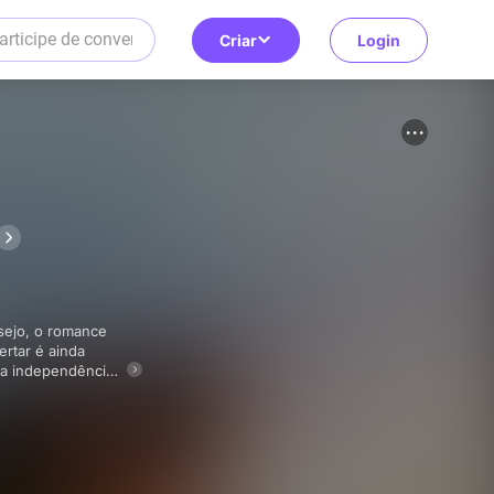
Criar
Login
rtar é ainda
 a independência