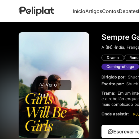
Início
Artigos
Contos
Debates
Sempre Ga
A (IN) ·
Índia, França
Drama
Roma
Coming-of-age
Dirigido por:
Shuchi
Escrito por:
Shuchi
Ver o
Trama:
Em um internato rigoroso no sopé do Himalaia, a adolescente Mira luta contra o desejo, o romance
trailer
e a rebelião enqua
mais complicado po
e o peso do passa
Onde assistir:
Escrever 