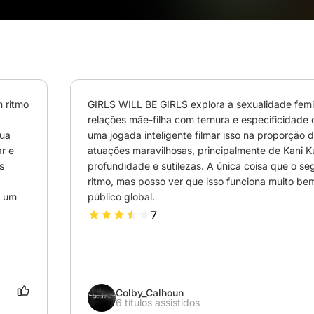
 ritmo 
GIRLS WILL BE GIRLS explora a sexualidade femin
relações mãe-filha com ternura e especificidade cu
ua 
uma jogada inteligente filmar isso na proporção d
r e 
atuações maravilhosas, principalmente de Kani Ku
 
profundidade e sutilezas. A única coisa que o segu
ritmo, mas posso ver que isso funciona muito be
 um 
público global.
7
Colby_Calhoun
6 títulos assistidos