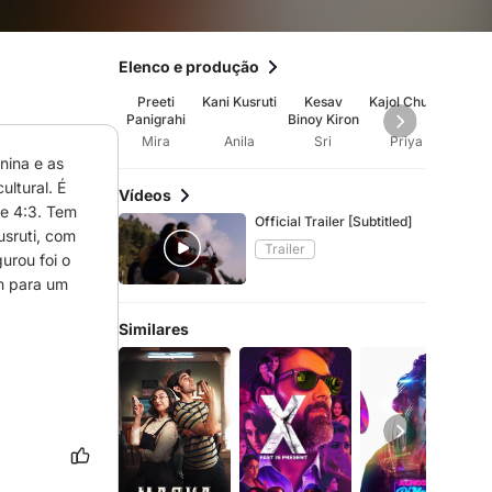
Elenco e produção
Preeti
Kani Kusruti
Kesav
Kajol Chugh
Nan
Panigrahi
Binoy Kiron
Ve
Mira
Anila
Sri
Priya
Di
ina e as 
ltural. É 
Vídeos
e 4:3. Tem 
Official Trailer [Subtitled]
sruti, com 
Trailer
rou foi o 
m para um 
Similares