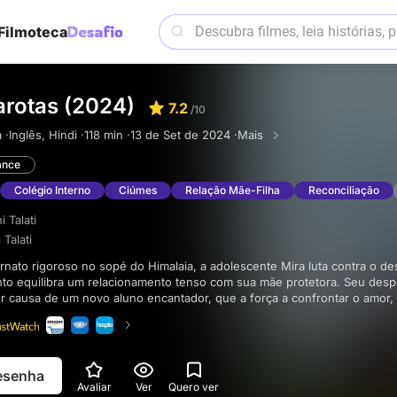
Filmoteca
rotas (2024)
7.2
/10
 ·
Inglês, Hindi ·
118 min ·
13 de Set de 2024 ·
Mais
nce
Colégio Interno
Ciúmes
Relação Mãe-Filha
Reconciliação
 Talati
 Talati
nto equilibra um relacionamento tenso com sua mãe protetora. Seu despe
r causa de um novo aluno encantador, que a força a confrontar o amor,
do de sua mãe.
resenha
Avaliar
Ver
Quero ver