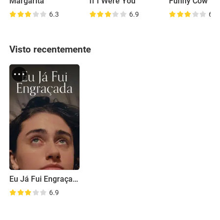
Margarita
If I Were You
Funny Cow
6.3
6.9
6.5
Visto recentemente
Eu Já Fui Engraçada
6.9