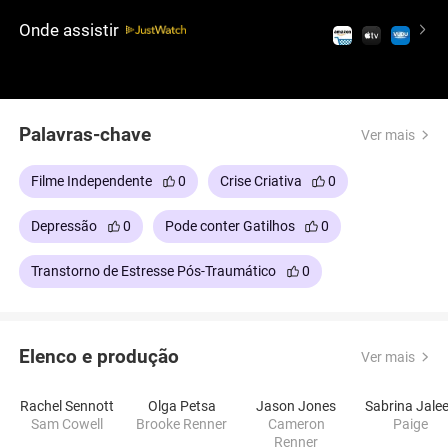
Onde assistir
Palavras-chave
Ver mais
Filme Independente
0
Crise Criativa
0
Depressão
0
Pode conter Gatilhos
0
Transtorno de Estresse Pós-Traumático
0
Elenco e produção
Ver mais
Rachel Sennott
Olga Petsa
Jason Jones
Sabrina Jale
Sam Cowell
Brooke Renner
Cameron
Paige
Renner