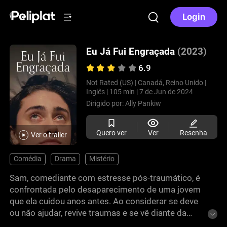
Login
Eu Já Fui Engraçada
(2023)
6.9
Not Rated (US) |
Canadá, Reino Unido |
Inglês |
105 min |
7 de Jun de 2024
Dirigido por:
Ally Pankiw
Quero ver
Ver
Resenha
Ver o trailer
Comédia
Drama
Mistério
Sam, comediante com estresse pós-traumático, é
confrontada pelo desaparecimento de uma jovem
que ela cuidou anos antes. Ao considerar se deve
ou não ajudar, revive traumas e se vê diante da
difícil decisão de enfrentar um passado doloroso.