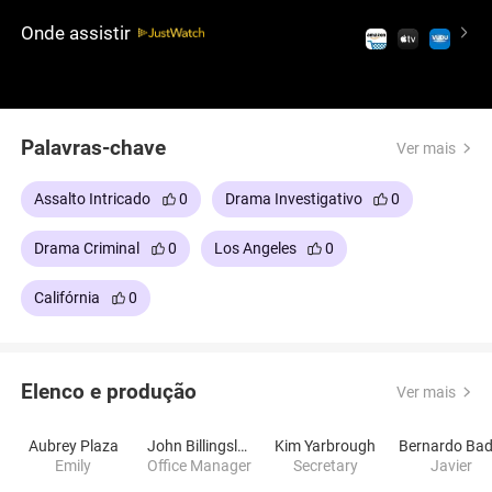
como ela planeja habilmente um plano para
Onde assistir
melhorar seu jogo e navegar pelo mundo perigoso
em que entrou. Prepare-se para uma história
emocionante de ambição, suspense e os altos
riscos do submundo do crime.
Palavras-chave
Ver mais
Assalto Intricado
0
Drama Investigativo
0
Drama Criminal
0
Los Angeles
0
Califórnia
0
Elenco e produção
Ver mais
Aubrey Plaza
John Billingsley
Kim Yarbrough
Emily
Office Manager
Secretary
Javier