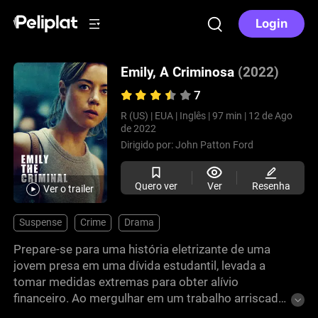
Login
Emily, A Criminosa
(2022)
7
R (US) |
EUA |
Inglês |
97 min |
12 de Ago
de 2022
Dirigido por:
John Patton Ford
Quero ver
Ver
Resenha
Ver o trailer
Suspense
Crime
Drama
Prepare-se para uma história eletrizante de uma
jovem presa em uma dívida estudantil, levada a
tomar medidas extremas para obter alívio
financeiro. Ao mergulhar em um trabalho arriscado,
ela descobre a emoção do dinheiro rápido. Veja