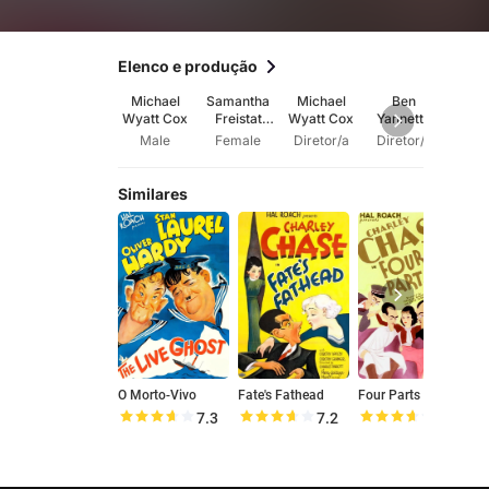
Elenco e produção
Michael
Samantha
Michael
Ben
Mic
Wyatt Cox
Freistat
Wyatt Cox
Yannette
Wyat
Cox
Male
Female
Diretor/a
Diretor/a
Aut
Similares
O Morto-Vivo
Fate's Fathead
Four Parts
V
7.3
7.2
7.2