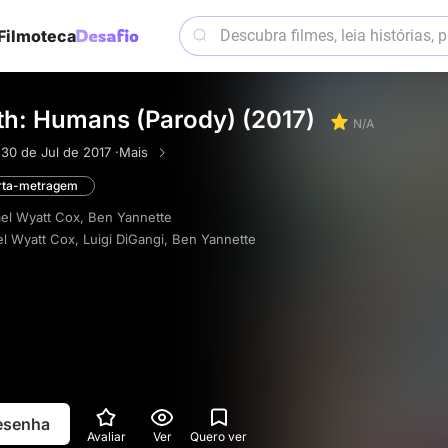
Filmoteca
rth: Humans (Parody) (2017)
N/A
·
30 de Jul de 2017 ·
Mais
rta-metragem
el Wyatt Cox
,
Ben Yannette
l Wyatt Cox
,
Luigi DiGangi
,
Ben Yannette
resenha
Avaliar
Ver
Quero ver