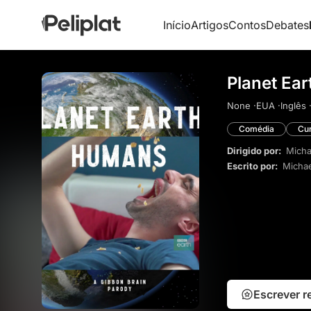
Início
Artigos
Contos
Debates
Planet Ea
None ·
EUA ·
Inglês 
Comédia
Cu
Dirigido por:
Micha
Escrito por:
Michae
Escrever 