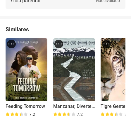
Guia parental
Não avaliado
Similares
Feeding Tomorrow
Manzanar, Diverted: When Water Becomes Dust
Tigre Gente
7.2
7.2
7.3