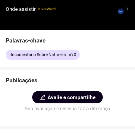
oferece uma visão fascinante do mundo complexo
Onde assistir
dos predadores subaquáticos. Se você gosta de
documentários de natureza, vai gostar de assistir a
este aqui.
Palavras-chave
Documentário Sobre Natureza
0
Publicações
Avalie e compartilhe
Sua avaliação e resenha faz a diferança