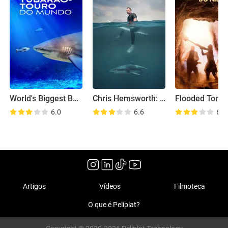
World's Biggest Bull Shark
Chris Hemsworth: Investigando Tubarões
6.0
6.6
6.3
Artigos
Vídeos
Filmoteca
O que é Peliplat?