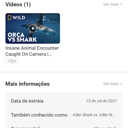
Vídeos (1)
Ver mais
Insane Animal Encounter
Caught On Camera |
Killer Shark Vs Killer
Clipe
Whale | National
Geographic WILD
Mais informações
Ver mais
Data de estreia
15 de Jul de 2021
Também conhecido como
Killer Shark vs. Killer Whale