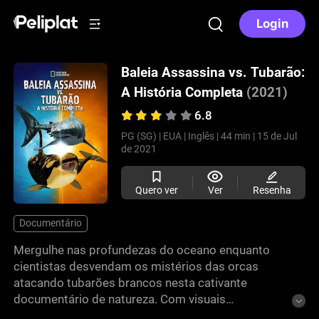
Login
Baleia Assassina vs. Tubarão:
A História Completa
(2021)
6.8
PG (SG) |
EUA |
Inglês |
44 min |
15 de Jul
de 2021
Quero ver
Ver
Resenha
Documentário
Mergulhe nas profundezas do oceano enquanto
cientistas desvendam os mistérios das orcas
atacando tubarões brancos nesta cativante
documentário de natureza. Com visuais
deslumbrantes e insights convincentes, este filme