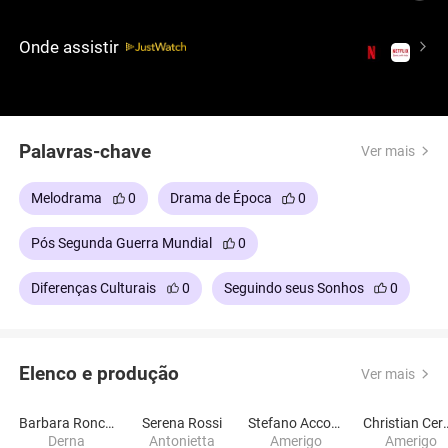
pela primeira vez, mas o custo emocional da
mudança força uma decisão que moldará seu
Onde assistir
futuro e redefinirá sua compreensão do amor.
Palavras-chave
Ver mais
Melodrama
0
Drama de Época
0
Pós Segunda Guerra Mundial
0
Diferenças Culturais
0
Seguindo seus Sonhos
0
Elenco e produção
Ver mais
Barbara Ronchi
Serena Rossi
Stefano Accorsi
Christian
Derna
Antonietta
Amerigo
Amerigo