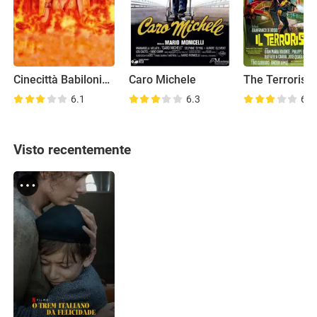
Cinecittà Babilonia: Sex, Drugs and Black Shirts
Caro Michele
The Terrorist
6.1
6.3
6.8
Visto recentemente