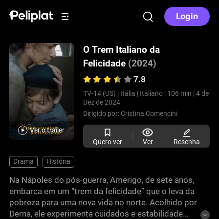
Login
O Trem Italiano da
Felicidade
(2024)
7.8
TV-14 (US) |
Itália |
Italiano |
106 min |
4 de
Dez de 2024
Dirigido por:
Cristina Comencini
Ver o trailer
Quero ver
Ver
Resenha
Drama
História
Na Nápoles do pós-guerra, Amerigo, de sete anos,
embarca em um “trem da felicidade” que o leva da
pobreza para uma nova vida no norte. Acolhido por
Derna, ele experimenta cuidados e estabilidade