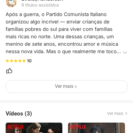
um filme natalino. É um dos m
9 títulos assistidos
Após a guerra, o Partido Comunista Italiano 
organizou algo incrível — enviar crianças de 
famílias pobres do sul para viver com famílias 
mais ricas no norte. Uma dessas crianças, um 
menino de sete anos, encontrou amor e música 
nessa nova vida. Mas o que realmente me tocou 
foi a escolha da mãe biológica. Ela o entregou, 
10
não por perda, mas por amor e esperança em 
seu futuro.
Ver mais
Vídeos (3)
Ver mais