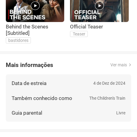
Behind the Scenes
Official Teaser
O
[Subtitled]
Teaser
bastidores
Mais informações
Ver mais
Data de estreia
4 de Dez de 2024
Também conhecido como
The Children's Train
Guia parental
Livre