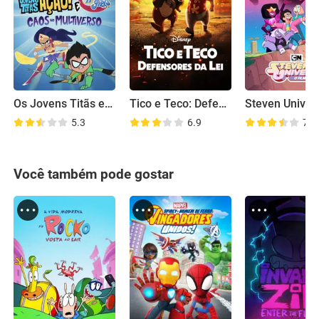
Os Jovens Titãs em Ação! e DC Super Hero Girls: Caos no Multiverso
Tico e Teco: Defensores da Lei
5.3
6.9
7.5
Você também pode gostar