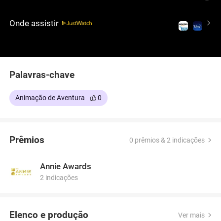
no espaço.
Onde assistir
Palavras-chave
Animação de Aventura
0
Prêmios
0 prêmios & 2 indicações
Annie Awards
2 indicações
Elenco e produção
Ver mais