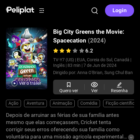
Login
Big City Greens the Movie:
Spacecation
(2024)
6.2
TV-Y7 (US) |
EUA, Coreia do Sul, Canadá |
Inglês |
83 min |
7 de Jun de 2024
Dirigido por:
Anna O'Brian,
Sung Chul Ban
Ver o trailer
Quero ver
Ver
Resenha
Ação
Aventura
Animação
Comédia
Ficção científica
Depois de arruinar as férias de sua família antes
mesmo que elas começassem, Cricket tenta
corrigir seus erros oferecendo sua família como
voluntária para uma missão agrícola experimental -