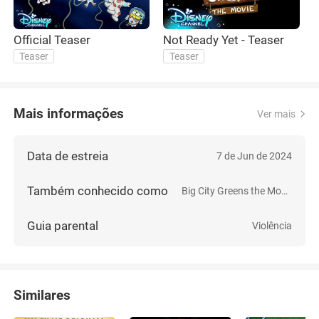
Official Teaser
Not Ready Yet - Teaser
O
Teaser
Teaser
Mais informações
Ver mais
Data de estreia
7 de Jun de 2024
Também conhecido como
Big City Greens the Movie: Spacecation
Guia parental
Violência
Similares