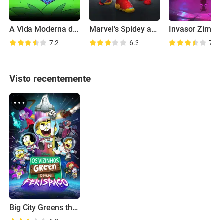
A Vida Moderna de Rocko: Volta ao Lar
Marvel's Spidey and Iron Man: Avengers Team Up!
7.2
6.3
7.4
Visto recentemente
Big City Greens the Movie: Spacecation