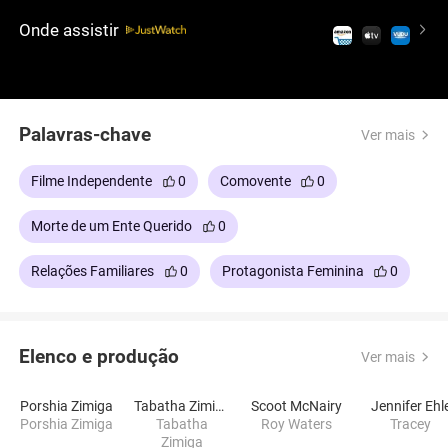
Onde assistir
Palavras-chave
Ver mais
Filme Independente
0
Comovente
0
Morte de um Ente Querido
0
Relações Familiares
0
Protagonista Feminina
0
Elenco e produção
Ver mais
Porshia Zimiga
Tabatha Zimiga
Scoot McNairy
Jennifer Ehl
Porshia Zimiga
Tabatha
Roy Waters
Tracey
Zimiga