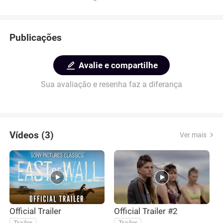
Publicações
Avalie e compartilhe
Sua avaliação e resenha faz a diferança
Vídeos (3)
Ver mais
Official Trailer
Official Trailer #2
M
K