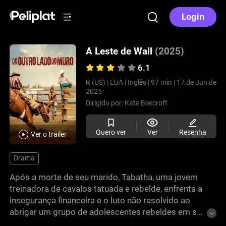
Login
A Leste de Wall
(2025)
6.1
R (US) |
EUA |
Inglês |
97 min |
17 de Jun de
2025
Dirigido por:
Kate Beecroft
Quero ver
Ver
Resenha
Ver o trailer
Drama
Após a morte de seu marido, Tabatha, uma jovem
treinadora de cavalos tatuada e rebelde, enfrenta a
insegurança financeira e o luto não resolvido ao
abrigar um grupo de adolescentes rebeldes em seu
rancho em ruínas em Badlands.