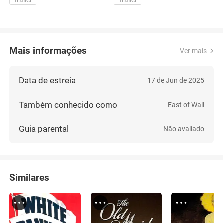
Trailer
Trailer
o
Mais informações
Ver mais
Data de estreia
17 de Jun de 2025
Também conhecido como
East of Wall
Guia parental
Não avaliado
Similares