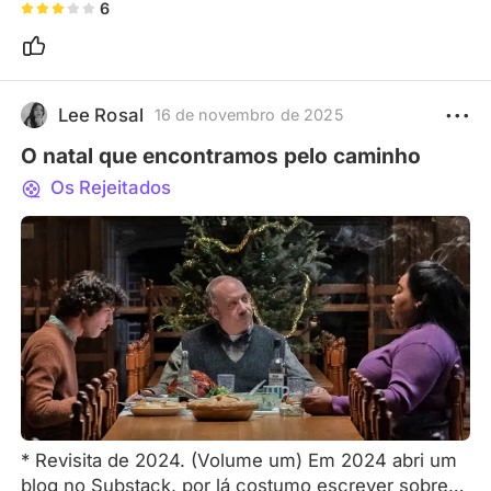
atraído por dramas introspectivos e de ritmo 
6
lento, este vale seu tempo.
Lee Rosal
16 de novembro de 2025
O natal que encontramos pelo caminho
Os Rejeitados
* Revisita de 2024. (Volume um) Em 2024 abri um
blog no Substack, por lá costumo escrever sobre