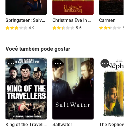
Springsteen: Salve-me do Desconhecido
Christmas Eve in Miller's Point
Carmen
6.9
5.5
5.7
Você também pode gostar
King of the Travellers
Saltwater
The Nephew