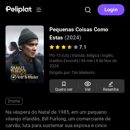
Login
Pequenas Coisas Como
Estas
(2024)
7.1
PG-13 (US) |
Irlanda, Bélgica |
Inglês,
Gaélico Escocês |
96 min |
8 de Nov de
2024
Dirigido por:
Tim Mielants
Ver o trailer
Quero ver
Ver
Resenha
Drama
Na véspera do Natal de 1985, em um pequeno
vilarejo irlandês, Bill Furlong, um comerciante de
carvão, luta para sustentar sua esposa e cinco