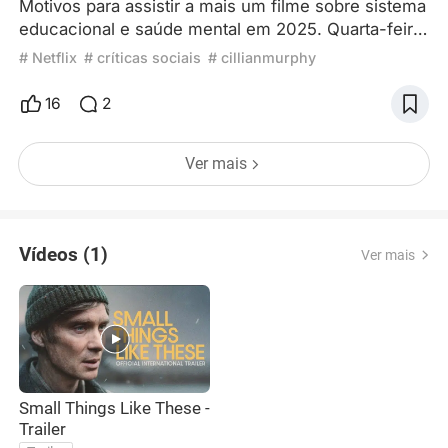
Motivos para assistir a mais um filme sobre sistema
educacional e saúde mental em 2025. Quarta-feira
passada, 15 de outubro, foi dia do professor. Queria
# Netflix
# críticas sociais
# cillianmurphy
muito ter preparado um artigo temático para essa
data, mas não consegui, pois estava em aula. Sabe
16
2
como é, o dia do professor não é feriado, e mal é
lembrado fora de seu ambiente de costume. Eu
Ver mais
estava em aula como aluno e não professor,
mesmo hab
Vídeos (1)
Ver mais
Small Things Like These -
Trailer