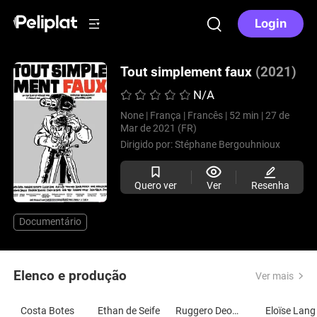
Login
Tout simplement faux
(2021)
N/A
None |
França |
Francês |
52 min |
27 de
Mar de 2021 (FR)
Dirigido por:
Stéphane Bergouhnioux
Quero ver
Ver
Resenha
Documentário
Elenco e produção
Ver mais
Costa Botes
Ethan de Seife
Ruggero Deodato
Eloïse Lang