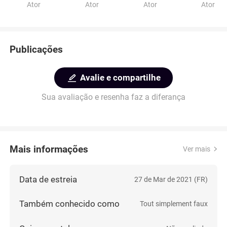
Ator
Ator
Ator
Ator
Publicações
Avalie e compartilhe
Sua avaliação e resenha faz a diferança
Mais informações
Ver mais
Data de estreia
27 de Mar de 2021 (FR)
Também conhecido como
Tout simplement faux