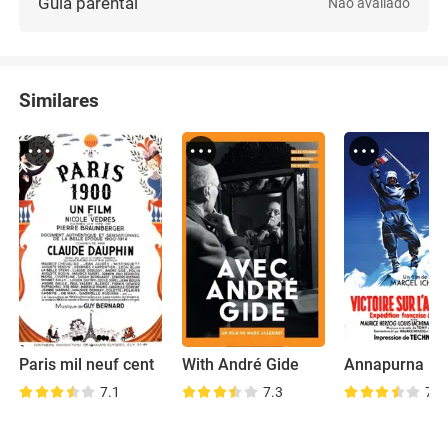
Guia parental
Não avaliado
Similares
Paris mil neuf cent
With André Gide
Annapurna
7.1
7.3
7.3