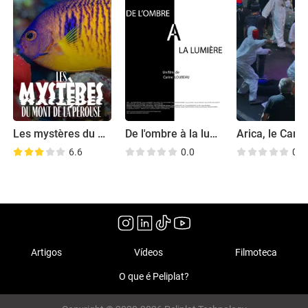
Les mystères du mont La Pérouse
De l'ombre à la lumière
6.6
0.0
0.0
Artigos
Vídeos
Filmoteca
O que é Peliplat?