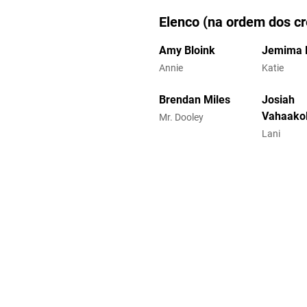
Elenco (na ordem dos cr
Amy Bloink
Jemima H
Annie
Katie
Brendan Miles
Josiah
Vahaakol
Mr. Dooley
Lani