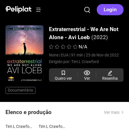
Login
Extraterrestrial - We Are Not
Alone - Avi Loeb
(2022)
N/A
None |
EUA |
91 min |
25 de Nov de 2022
Dirigido por:
Tim L Crawford
Quero ver
Ver
Resenha
Documentário
Elenco e produção
Ver mais
Tim L Crawford
Tim L Crawford