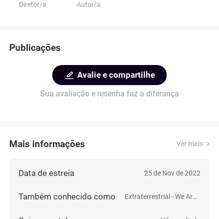
Diretor/a
Autor/a
Publicações
Avalie e compartilhe
Sua avaliação e resenha faz a diferança
Mais informações
Ver mais
Data de estreia
25 de Nov de 2022
Também conhecido como
Extraterrestrial - We Are Not Alone - Avi Loeb