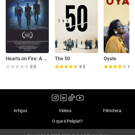
Hearts on Fire: A Return to Competition
The 50
Oyate
0.0
9.5
8.0
Artigos
Vídeos
Filmoteca
O que é Peliplat?