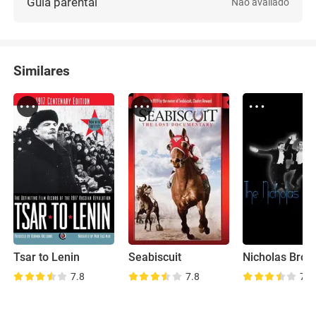
Guia parental
Não avaliado
Similares
Tsar to Lenin
Seabiscuit
7.8
7.8
7.2