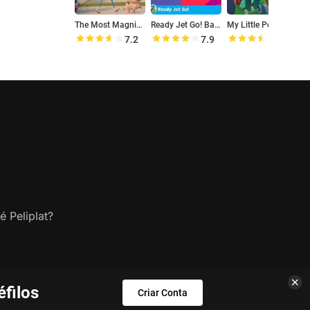
The Most Magnificent Thing
Ready Jet Go! Back to Bortron 7
My Little Pony: Equestria Girls - Holidays Unwrapped
7.2
7.9
7.0
é Peliplat?
filos
Criar Conta
s.