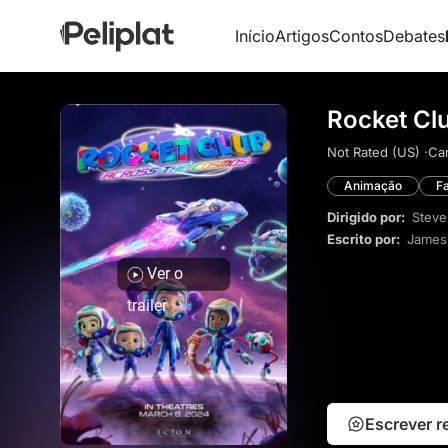
Início
Artigos
Contos
Debates
Rocket Cl
Not Rated (US) ·
Ca
Animação
Fa
Dirigido por:
Steve
Escrito por:
James 
Ver o
trailer
Escrever 