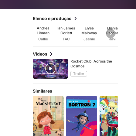
Elenco e produção
Andrea
Ian James
Elyse
Elishia
Sab
Libman
Corlett
Maloway
Perosa
Pi
Callie
TAC
Jeenie
Ravi
Ch
Vídeos
Rocket Club: Across the
Cosmos
Trailer
Similares