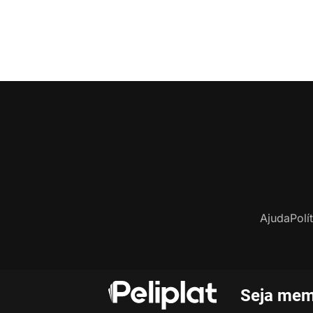
Ajuda
Polí
Seja mem
C