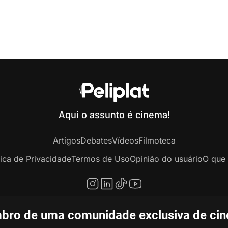
Aqui o assunto é cinema!
Artigos
Debates
Vídeos
Filmoteca
tica de Privacidade
Termos de Uso
Opinião do usuário
O que 
bro de uma comunidade exclusiva de ciné
opyright © 2020-2026 Peliplat Technology Co., Ltd. Todos os direitos reservado