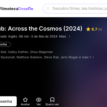
Filmoteca
ub: Across the Cosmos (2024)
6.7
/10
nadá ·
Inglês ·
68 min ·
3 de Mai de 2024 ·
Mais
mília
 Ball
,
Hailey Kathler
,
Shea Wageman
Backshall
,
Matthew Baldwin
,
Steve Ball
,
Jenn Rogan
e mais 1
resenha
Avaliar
Ver
Quero ver