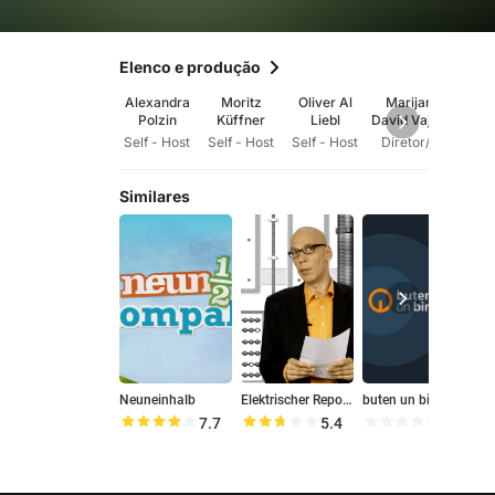
Elenco e produção
Alexandra
Moritz
Oliver Al
Marijan
Polzin
Küffner
Liebl
David Vajda
Self - Host
Self - Host
Self - Host
Diretor/a
Similares
Neuneinhalb
Elektrischer Reporter
buten un binnen um 6
G
7.7
5.4
0.0