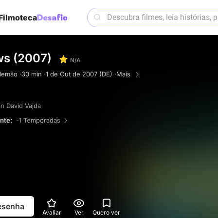
Filmoteca
s (2007)
N/A
lemão ·
30 min ·
1 de Out de 2007 (DE) ·
Mais
an David Vajda
ente:
-1 Temporadas
resenha
Avaliar
Ver
Quero ver