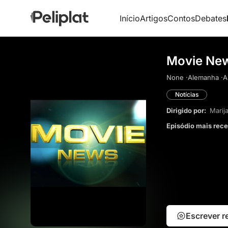
Início
Artigos
Contos
Debates
Movie New
None ·
Alemanha ·
A
Notícias
Dirigido por:
Marij
Episódio mais rec
Escrever 