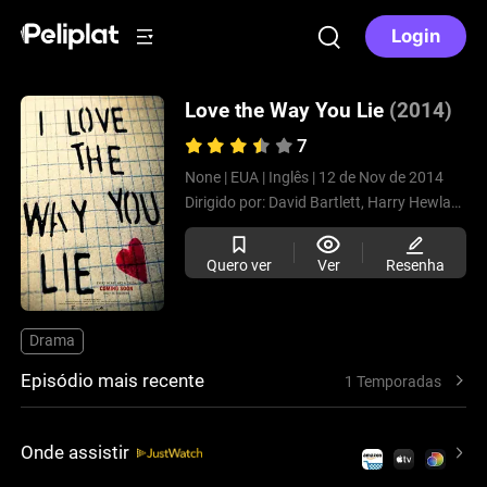
Login
Love the Way You Lie
(2014)
7
None |
EUA |
Inglês |
12 de Nov de 2014
Dirigido por:
David Bartlett,
Harry Hewland,
R
Quero ver
Ver
Resenha
Drama
Episódio mais recente
1 Temporadas
Onde assistir