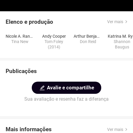
Elenco e produção
Ver mais
Nicole A. Randall
Andy Cooper
Arthur Benjamins
K
Tina New
Tom Foley
Don Reid
Shannon
(2014)
Baugus
Publicações
Avalie e compartilhe
Sua avaliação e resenha faz a diferança
Mais informações
Ver mais