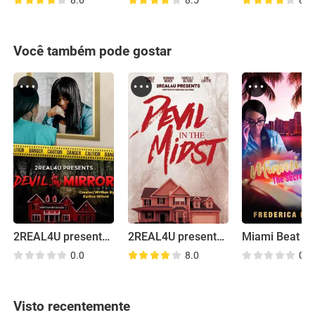
8.6
8.5
8.4
Você também pode gostar
2REAL4U presents Devil in My Mirror
2REAL4U presents Devil in the Midst Pilot
Miami Beat
0.0
8.0
0.0
Visto recentemente