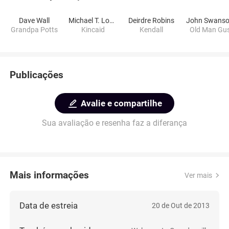
Dave Wall
Michael T. Lombardi
Deirdre Robins
John Swans
Grandpa Potts
Kincaid
Kendall
Old Man Gu
Publicações
Avalie e compartilhe
Sua avaliação e resenha faz a diferança
Mais informações
Ver mais
Data de estreia
20 de Out de 2013