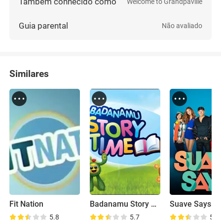
Também conhecido como
Welcome to Grandpaville
Guia parental
Não avaliado
Similares
Fit Nation
Badanamu Story Time
Suave Says
5.8
5.7
5.9