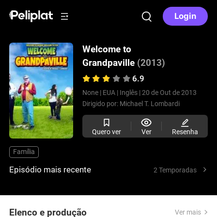
Login
Welcome to
Grandpaville
(2013)
6.9
None |
EUA |
Inglês |
20 de Out de 2013
Dirigido por:
Michael T. Lombardi
Quero ver
Ver
Resenha
Família
Episódio mais recente
2 Temporadas
Elenco e produção
Ver mais