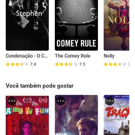
Condenação - O Caso de Stephen Lawrence
The Comey Rule
Nolly
7.4
7.5
7.3
Você também pode gostar