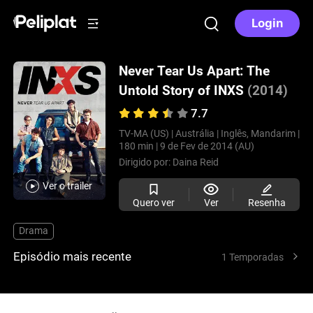
Login
Never Tear Us Apart: The
Untold Story of INXS
(2014)
7.7
TV-MA (US) |
Austrália |
Inglês, Mandarim |
180 min |
9 de Fev de 2014 (AU)
Dirigido por:
Daina Reid
Ver o trailer
Quero ver
Ver
Resenha
Drama
Episódio mais recente
1 Temporadas