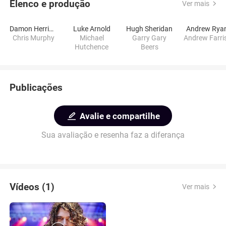
Elenco e produção
Ver mais
Damon Herriman
Luke Arnold
Hugh Sheridan
Andrew Rya
Chris Murphy
Michael
Garry Gary
Andrew Farri
Hutchence
Beers
Publicações
Avalie e compartilhe
Sua avaliação e resenha faz a diferança
Vídeos (1)
Ver mais