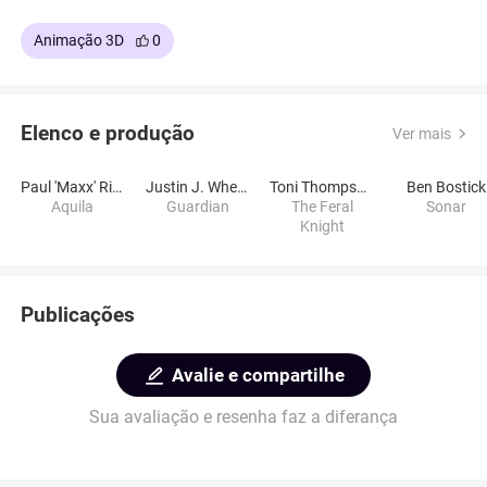
Animação 3D
0
Elenco e produção
Ver mais
Paul 'Maxx' Rinehart
Justin J. Wheeler
Toni Thompson
Ben Bostick
Aquila
Guardian
The Feral
Sonar
Knight
Publicações
Avalie e compartilhe
Sua avaliação e resenha faz a diferança