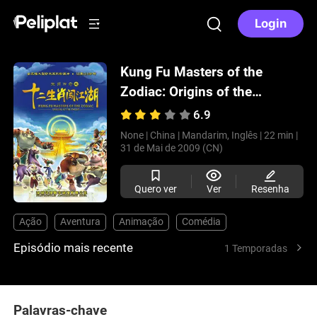
Login
Kung Fu Masters of the
Zodiac: Origins of the
Twelve
(2009)
6.9
None |
China |
Mandarim, Inglês |
22 min |
31 de Mai de 2009 (CN)
Quero ver
Ver
Resenha
Ação
Aventura
Animação
Comédia
Episódio mais recente
1 Temporadas
Palavras-chave