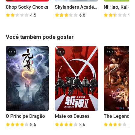
Chop Socky Chooks
Skylanders Academy
Ni Hao, Kai-La
4.5
6.8
5.4
Você também pode gostar
O Príncipe Dragão
Mate os Deuses
8.6
8.6
7.8