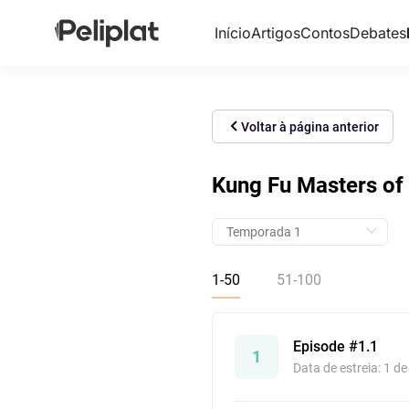
Início
Artigos
Contos
Debates
Voltar à página anterior
Kung Fu Masters of 
1-50
51-100
Episode #1.1
1
Data de estreia: 1 d