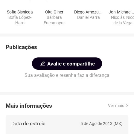
Sofía Sisniega
Oka Giner
Diego Amozurrutia
Jon-Michael
Sofía López-
Bárbara
Daniel Parra
Nicolás 'Nico
Haro
Fuenmayor
de la Vega
Publicações
Avalie e compartilhe
Sua avaliação e resenha faz a diferança
Mais informações
Ver mais
Data de estreia
5 de Ago de 2013 (MX)