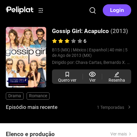
Login
Gossip Girl: Acapulco
(2013)
6
B15 (MX) |
México |
Espanhol |
40 min |
5
de Ago de 2013 (MX)
Dirigido por:
Chava Cartas,
Bernardo X. Serna
Quero ver
Ver
Resenha
Drama
Romance
Episódio mais recente
1 Temporadas
Elenco e produção
Ver mais