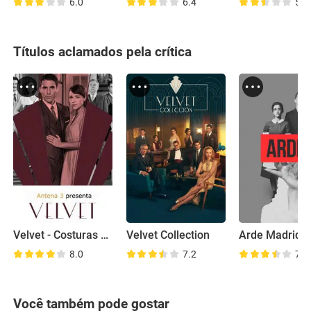
6.0
6.4
5.8
Títulos aclamados pela crítica
Velvet - Costuras do Amor
Velvet Collection
Arde Madrid
8.0
7.2
7.5
Você também pode gostar