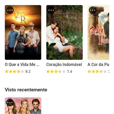
O Que a Vida Me Roubou
Coração Indomável
A Cor da Paix
8.2
7.4
7.8
Visto recentemente