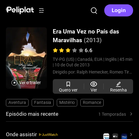
Login
Era Uma Vez no País das
Maravilhas
(2013)
6.6
TV-PG (US) |
Canadá, EUA |
Inglês |
45 min
|
10 de Out de 2013
Dirigido por:
Ralph Hemecker,
Romeo Tirone,
Ver o trailer
Quero ver
Ver
Resenha
Aventura
Fantasia
Mistério
Romance
Episódio mais recente
1 Temporadas
Onde assistir