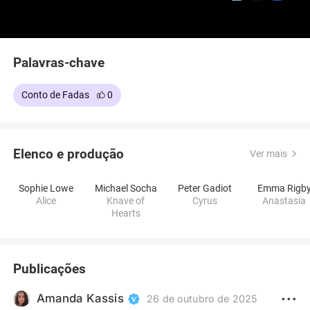
Palavras-chave
Conto de Fadas
0
Elenco e produção
Ver mais
Sophie Lowe
Michael Socha
Peter Gadiot
Emma Rigb
Alice
Knave of
Cyrus
Anastasia
Hearts
Publicações
Amanda Kassis
26 de outubro de 2025