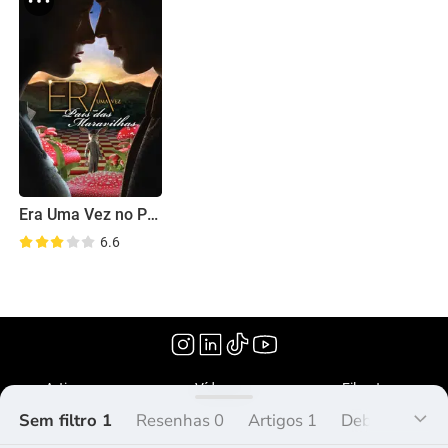
Era Uma Vez no País das Maravilhas
6.6
(2013)
Artigos
Vídeos
Filmoteca
Sem filtro 1
Resenhas 0
Artigos 1
Debate 0
L
O que é Peliplat?