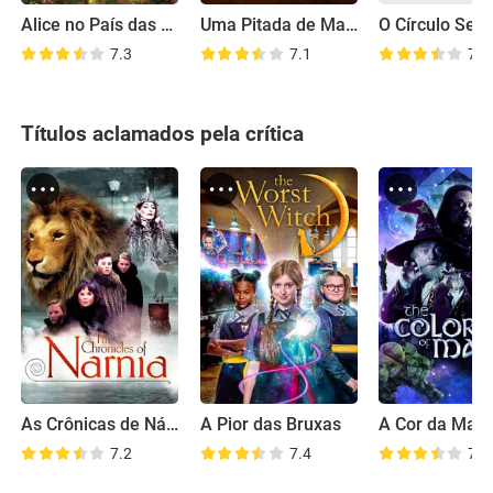
Alice no País das Maravilhas
Uma Pitada de Magia: Cidade Misteriosa
O Círculo Secr
7.3
7.1
7.3
Títulos aclamados pela crítica
As Crônicas de Nárnia: O Leão, a Feiticeira e o Guarda-Roupa
A Pior das Bruxas
A Cor da Magi
7.2
7.4
7.0