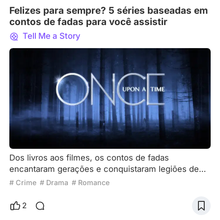
Felizes para sempre? 5 séries baseadas em
contos de fadas para você assistir
Tell Me a Story
Dos livros aos filmes, os contos de fadas
encantaram gerações e conquistaram legiões de
fãs pelo mundo. Na década de 2010, surgiu uma
# Crime
# Drama
# Romance
nova tendência: a adaptação dessas histórias para
o formato de séries. No artigo de hoje, mergulhe
2
no mundo das princesas e dos vilões que