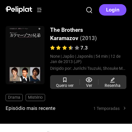
Login
The Brothers
Karamazov
(2013)
7.3
None |
Japão |
Japonês |
54 min |
12 de
Jan de 2013 (JP)
Dirigido por:
Jun'ichi Tsuzuki,
Shōsuke Murakami,
Quero ver
Ver
Resenha
Drama
Mistério
Episódio mais recente
1 Temporadas