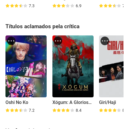
7.3
6.9
7.3
Títulos aclamados pela crítica
Oshi No Ko
Xógum: A Gloriosa Saga do Japão
Giri/Haji
7.2
8.4
8.1