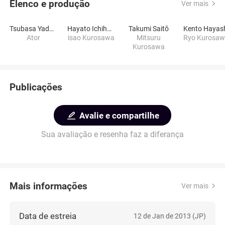
Elenco e produção
Ver mais
Tsubasa Yadome
Hayato Ichihara
Takumi Saitô
Kento Hayas
Ator
isao Kurosawa
Mitsuru
Ryo Kurosa
Kurosawa
Publicações
Avalie e compartilhe
Sua avaliação e resenha faz a diferança
Mais informações
Ver mais
Data de estreia
12 de Jan de 2013 (JP)