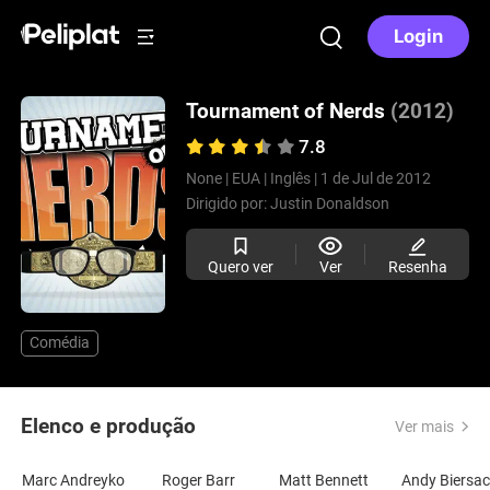
Login
Tournament of Nerds
(2012)
7.8
None |
EUA |
Inglês |
1 de Jul de 2012
Dirigido por:
Justin Donaldson
Quero ver
Ver
Resenha
Comédia
Elenco e produção
Ver mais
Marc Andreyko
Roger Barr
Matt Bennett
Andy Biersa