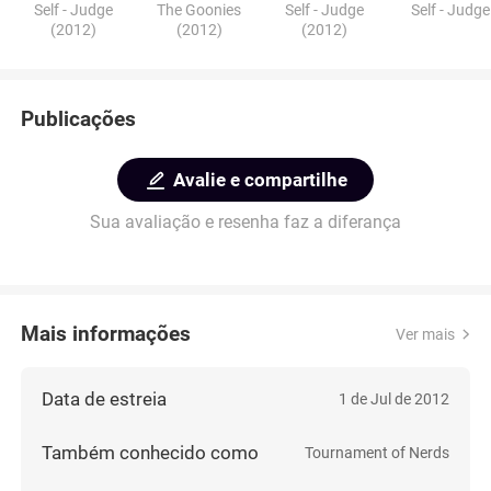
Self - Judge
The Goonies
Self - Judge
Self - Judge
(2012)
(2012)
(2012)
Publicações
Avalie e compartilhe
Sua avaliação e resenha faz a diferança
Mais informações
Ver mais
Data de estreia
1 de Jul de 2012
Também conhecido como
Tournament of Nerds