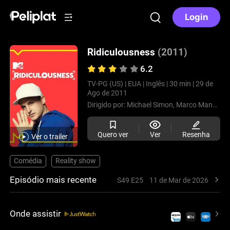
Login
Ridiculousness
(2011)
6.2
TV-PG (US) |
EUA |
Inglês |
30 min |
29 de
Ago de 2011
Dirigido por:
Michael Simon,
Marco Mancini
Quero ver
Ver
Resenha
Ver o trailer
Comédia
Reality show
Episódio mais recente
S49 E25
11 de Mar de 2026
Onde assistir