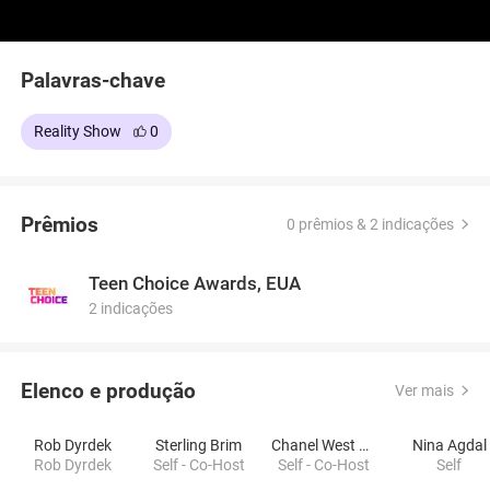
Palavras-chave
Reality Show
0
Prêmios
0 prêmios & 2 indicações
Teen Choice Awards, EUA
2 indicações
Elenco e produção
Ver mais
Rob Dyrdek
Sterling Brim
Chanel West Coast
Nina Agdal
Rob Dyrdek
Self - Co-Host
Self - Co-Host
Self